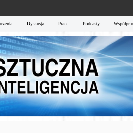
rzenia
Dyskusja
Praca
Podcasty
Współpra