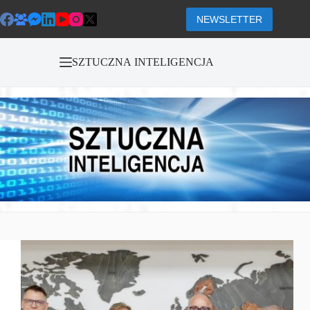
Przejdź
do
NEWSLETTER
treści
SZTUCZNA INTELIGENCJA