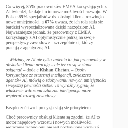
Co więcej,
85%
pracowników EMEA korzystających z
AI twierdzi, że daje im to nowe możliwości rozwoju. W
Polsce
85%
specjalistów ds. obsługi klienta rozwinęło
nowe umiejętności, a
67%
uważa, że ich rola stała się
bardziej wyspecjalizowana dzięki narzędziom AI.
Najważniejsze jednak, że pracownicy z EMEA
korzystający z AI optymistycznie patrzą na swoje
perspektywy zawodowe – szczególnie ci, którzy
pracują z agentyczną AI.
–
Widzimy, że AI nie tylko zmienia to, jak pracownicy w
obsłudze klienta pracują – ale też co są w stanie
osiągnąć
– dodaje
Kishan Chetan
.
–
Osoby
korzystające ze sztucznej inteligencji, zwłaszcza
agentów AI, mówią o zdobywaniu nowych umiejętności
i większej pewności siebie. To wyraźny sygnał, że
właściwie wdrożona sztuczna inteligencja może
wspierać rozwój zawodowy
.
Bezpieczeństwo i precyzja stają się priorytetem
Choć pracownicy obsługi klienta są zgodni, że AI to
motor napędowy wzrostu i nowych możliwości,
wdrażanie technologii nie jest pozbawione wyzwań.