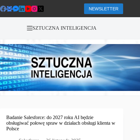
Przejdź
do
NEWSLETTER
treści
SZTUCZNA INTELIGENCJA
Badanie Salesforce: do 2027 roku AI będzie
obsługiwać połowę spraw w działach obsługi klienta w
Polsce