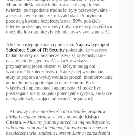
Mimo to
96%
polskich liderów ds. obsługi klienta
twierdzi, że napotkane trudności były przewidywalne –
a często nawet mniejsze, niż zakładali. Priorytetem
pozostają kwestie bezpieczeństwa:
59%
polskich
liderów przyznaje, że obawy dotyczące bezpieczeństwa
opóźniły lub ograniczyły ich inicjatywy związane z AI.
Ale i tu następuje zmiana podejścia.
Najnowszy raport
Salesforce State of IT: Security
pokazuje, że wszyscy
badani liderzy ds. bezpieczeństwa są optymistycznie
nastawieni do agentów AI – każdy wskazał
przynajmniej jeden obszar, w którym mogą oni
wzmocnić bezpieczeństwo. Najczęściej wymieniane
atuty to poprawa wykrywania zagrożeń, monitorowanie
anomalii oraz zapobiegania naruszeniom. Przy
właściwej implementacji agentyczna AI może być
postrzegana nie tylko jako potencjalne ryzyko, ale także
narzędzie zwiększające odporność organizacji.
–
AI tworzy nowe możliwości dla klientów, zespołów
obsługi i całego biznesu
– podsumowuje
Kishan
Chetan
.
–
Musimy jednak patrzeć na nią realistycznie:
wdrożenia sztucznej inteligencji muszą opierać się na
bezpieczeństwie, zaufaniu i przemyślanym zarządzaniu