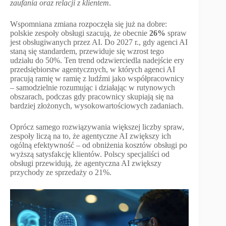
zaufania oraz relacji z klientem
.
Wspomniana zmiana rozpoczęła się już na dobre:
polskie zespoły obsługi szacują, że obecnie
26%
spraw
jest obsługiwanych przez AI. Do 2027 r., gdy agenci AI
staną się standardem, przewiduje się wzrost tego
udziału do 50%. Ten trend odzwierciedla nadejście ery
przedsiębiorstw agentycznych, w których agenci AI
pracują ramię w ramię z ludźmi jako współpracownicy
– samodzielnie rozumując i działając w rutynowych
obszarach, podczas gdy pracownicy skupiają się na
bardziej złożonych, wysokowartościowych zadaniach.
Oprócz samego rozwiązywania większej liczby spraw,
zespoły liczą na to, że agentyczne AI zwiększy ich
ogólną efektywność – od obniżenia kosztów obsługi po
wyższą satysfakcję klientów. Polscy specjaliści od
obsługi przewidują, że agentyczna AI zwiększy
przychody ze sprzedaży o 21%.