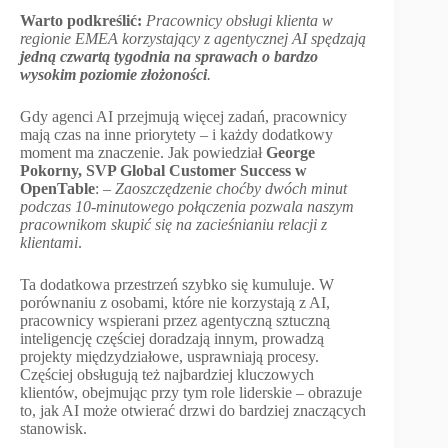
Warto podkreślić:
Pracownicy obsługi klienta w
regionie EMEA korzystający z agentycznej AI spędzają
jedną czwartą tygodnia na sprawach o bardzo
wysokim poziomie złożoności
.
Gdy agenci AI przejmują więcej zadań, pracownicy
mają czas na inne priorytety – i każdy dodatkowy
moment ma znaczenie. Jak powiedział
George
Pokorny, SVP Global Customer Success w
OpenTable
:
–
Zaoszczędzenie choćby dwóch minut
podczas 10-minutowego połączenia pozwala naszym
pracownikom skupić się na zacieśnianiu relacji z
klientami
.
Ta dodatkowa przestrzeń szybko się kumuluje. W
porównaniu z osobami, które nie korzystają z AI,
pracownicy wspierani przez agentyczną sztuczną
inteligencję częściej doradzają innym, prowadzą
projekty międzydziałowe, usprawniają procesy.
Częściej obsługują też najbardziej kluczowych
klientów, obejmując przy tym role liderskie – obrazuje
to, jak AI może otwierać drzwi do bardziej znaczących
stanowisk.