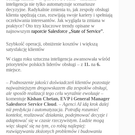
inteligencja nie tylko automatyzuje scenariusze
decyzyjne. Radykalnie zmienia to, jak zespoły obsługi
klienta spędzają czas, rozwijają swoje kariery i spełniają
oczekiwania interesantów. Jak wygląda ta zmiana w
praktyce? Oto trzy kluczowe trendy opisane w
najnowszym
raporcie Salesforce „State of Service”
.
Szybkość operacji, obniżenie kosztów i większą
satysfakcję klientów
W ciągu roku sztuczna inteligencja awansowała wśród
priorytetów polskich liderów obsługi – z
11.
na
6.
miejsce.
–
Podnoszenie jakości doświadczeń klientów pozostaje
najważniejszym drogowskazem dla zespołów obsługi,
ale sposób realizacji tego celu wyraźnie ewoluuje
–
komentuje
Kishan Chetan, EVP i General Manager
Salesforce Service Cloud
. –
Agenci AI idą krok dalej
niż predykcja i automatyzacja. Potrafią rozumieć
kontekst, realizować działania, podejmować decyzje i
adaptować się w czasie rzeczywistym. Ludzie mogą
więc skupić się na tym, co robią najlepiej:
rozwiązywaniu złożonych problemów i budowaniu