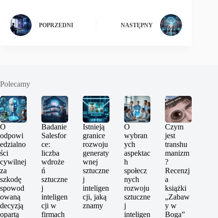
POPRZEDNI
NASTĘPNY
Polecamy
O
Badanie
Istnieją
O
Czym
odpowi
Salesfor
granice
wybran
jest
edzialno
ce:
rozwoju
ych
transhu
ści
liczba
generaty
aspektac
manizm
cywilnej
wdroże
wnej
h
?
za
ń
sztuczne
społecz
Recenzj
szkodę
sztuczne
j
nych
a
spowod
j
inteligen
rozwoju
książki
owaną
inteligen
cji, jaką
sztuczne
„Zabaw
decyzją
cji w
znamy
j
y w
opartą
firmach
inteligen
Boga”