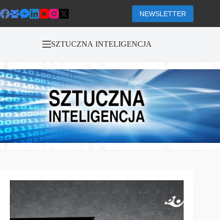
Przejdź
do
NEWSLETTER
treści
SZTUCZNA INTELIGENCJA