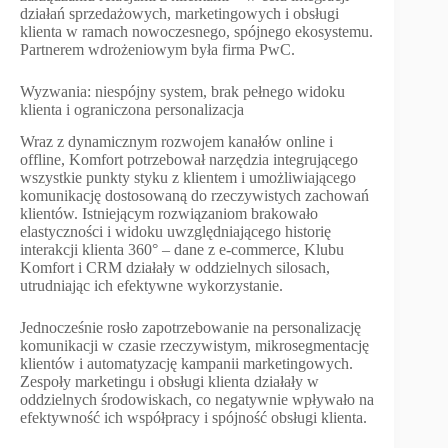
działań sprzedażowych, marketingowych i obsługi
klienta w ramach nowoczesnego, spójnego ekosystemu.
Partnerem wdrożeniowym była firma PwC.
Wyzwania: niespójny system, brak pełnego widoku
klienta i ograniczona personalizacja
Wraz z dynamicznym rozwojem kanałów online i
offline, Komfort potrzebował narzędzia integrującego
wszystkie punkty styku z klientem i umożliwiającego
komunikację dostosowaną do rzeczywistych zachowań
klientów. Istniejącym rozwiązaniom brakowało
elastyczności i widoku uwzględniającego historię
interakcji klienta 360° – dane z e-commerce, Klubu
Komfort i CRM działały w oddzielnych silosach,
utrudniając ich efektywne wykorzystanie.
Jednocześnie rosło zapotrzebowanie na personalizację
komunikacji w czasie rzeczywistym, mikrosegmentację
klientów i automatyzację kampanii marketingowych.
Zespoły marketingu i obsługi klienta działały w
oddzielnych środowiskach, co negatywnie wpływało na
efektywność ich współpracy i spójność obsługi klienta.