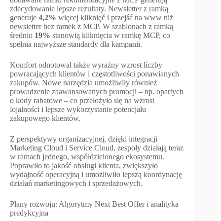
zdecydowanie lepsze rezultaty. Newsletter z ramką
generuje
4,2%
więcej kliknięć i przejść na www niż
newsletter bez ramek z MCP. W szablonach z ramką
średnio
19%
stanowią kliknięcia w ramkę MCP, co
spełnia najwyższe standardy dla kampanii.
Komfort odnotował także wyraźny wzrost liczby
powracających klientów i częstotliwości ponawianych
zakupów. Nowe narzędzia umożliwiły również
prowadzenie zaawansowanych promocji – np. opartych
o kody rabatowe – co przełożyło się na wzrost
lojalności i lepsze wykorzystanie potencjału
zakupowego klientów.
Z perspektywy organizacyjnej, dzięki integracji
Marketing Cloud i Service Cloud, zespoły działają teraz
w ramach jednego, współdzielonego ekosystemu.
Poprawiło to jakość obsługi klienta, zwiększyło
wydajność operacyjną i umożliwiło lepszą koordynację
działań marketingowych i sprzedażowych.
Plany rozwoju: Algorytmy Next Best Offer i analityka
predykcyjna