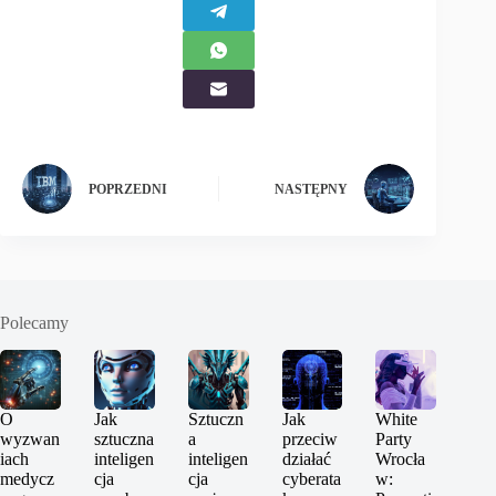
POPRZEDNI
NASTĘPNY
Polecamy
O
Jak
Sztuczn
Jak
White
wyzwan
sztuczna
a
przeciw
Party
iach
inteligen
inteligen
działać
Wrocła
medycz
cja
cja
cyberata
w: