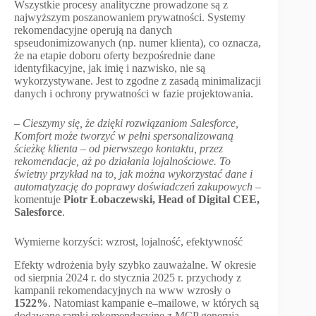
Wszystkie procesy analityczne prowadzone są z
najwyższym poszanowaniem prywatności. Systemy
rekomendacyjne operują na danych
spseudonimizowanych (np. numer klienta), co oznacza,
że na etapie doboru oferty bezpośrednie dane
identyfikacyjne, jak imię i nazwisko, nie są
wykorzystywane. Jest to zgodne z zasadą minimalizacji
danych i ochrony prywatności w fazie projektowania.
–
Cieszymy się, że dzięki rozwiązaniom Salesforce,
Komfort może tworzyć w pełni spersonalizowaną
ścieżkę klienta – od pierwszego kontaktu, przez
rekomendacje, aż po działania lojalnościowe. To
świetny przykład na to, jak można wykorzystać dane i
automatyzację do poprawy doświadczeń zakupowych
–
komentuje
Piotr Łobaczewski, Head of Digital CEE,
Salesforce
.
Wymierne korzyści: wzrost, lojalność, efektywność
Efekty wdrożenia były szybko zauważalne. W okresie
od sierpnia 2024 r. do stycznia 2025 r. przychody z
kampanii rekomendacyjnych na www wzrosły o
1522%
. Natomiast kampanie e–mailowe, w których są
dodawane ramki rekomendacyjne z MCP generują