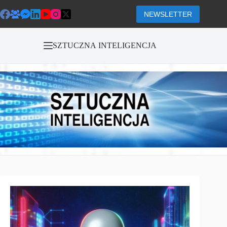
Przejdź
do
NEWSLETTER
treści
SZTUCZNA INTELIGENCJA