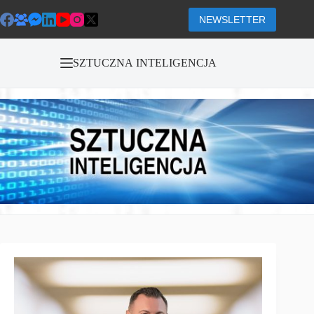
Przejdź
do
NEWSLETTER
treści
SZTUCZNA INTELIGENCJA