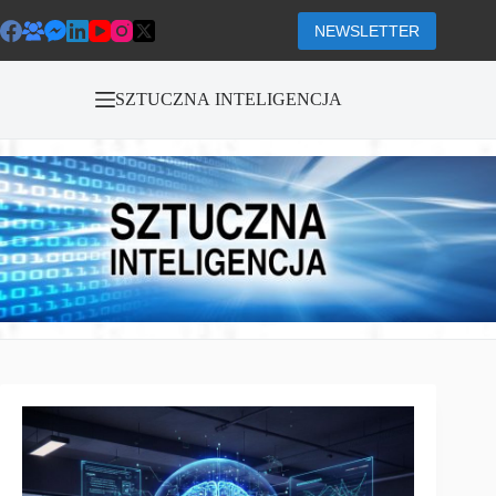
Przejdź
do
NEWSLETTER
treści
SZTUCZNA INTELIGENCJA