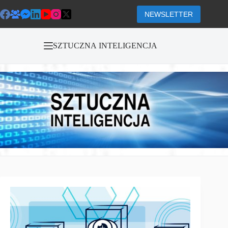
Przejdź
do
NEWSLETTER
treści
SZTUCZNA INTELIGENCJA