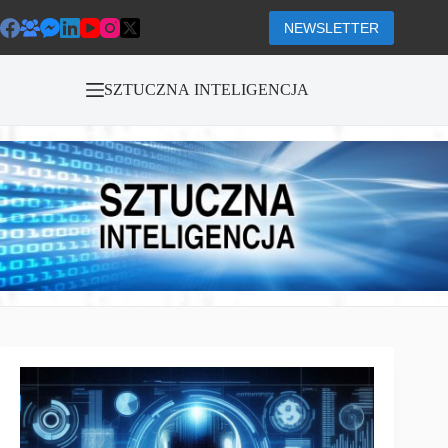
Przejdź
do
NEWSLETTER
treści
SZTUCZNA INTELIGENCJA