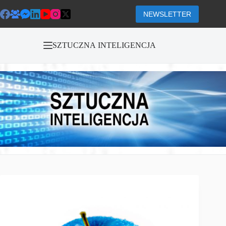
Przejdź
do
NEWSLETTER
treści
SZTUCZNA INTELIGENCJA