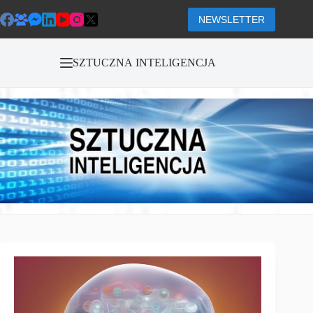
Przejdź
do
NEWSLETTER
treści
SZTUCZNA INTELIGENCJA