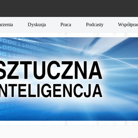
rzenia
Dyskusja
Praca
Podcasty
Współpra