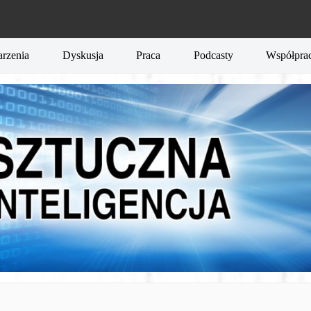
rzenia
Dyskusja
Praca
Podcasty
Współpra