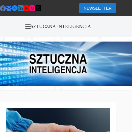
Przejdź
do
NEWSLETTER
treści
SZTUCZNA INTELIGENCJA