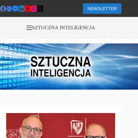
Przejdź
do
NEWSLETTER
treści
SZTUCZNA INTELIGENCJA