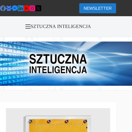
Przejdź
do
NEWSLETTER
treści
SZTUCZNA INTELIGENCJA