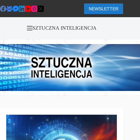
Przejdź
do
NEWSLETTER
treści
SZTUCZNA INTELIGENCJA