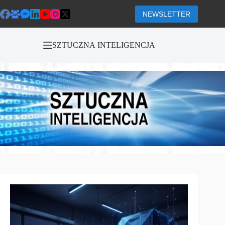
Przejdź
do
NEWSLETTER
treści
SZTUCZNA INTELIGENCJA