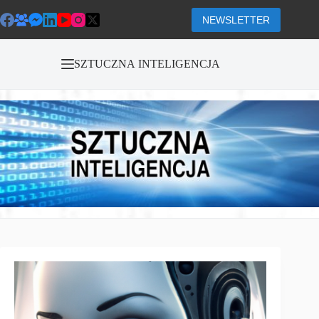
Przejdź
do
NEWSLETTER
treści
SZTUCZNA INTELIGENCJA