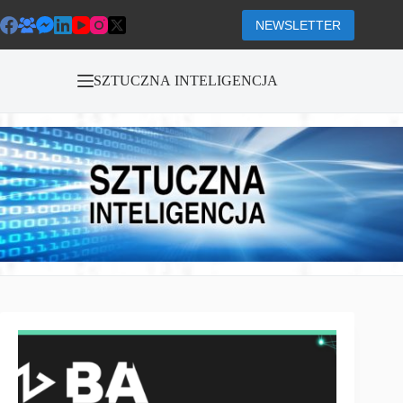
Przejdź
do
NEWSLETTER
treści
SZTUCZNA INTELIGENCJA