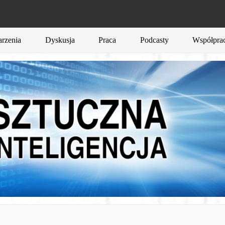
rzenia
Dyskusja
Praca
Podcasty
Współpra