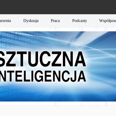
rzenia
Dyskusja
Praca
Podcasty
Współpra