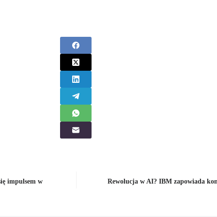
się impulsem w
Rewolucja w AI? IBM zapowiada ko