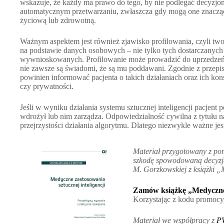
wskazuje, że każdy ma prawo do tego, by nie podlegać decyzjo
automatycznym przetwarzaniu, zwłaszcza gdy mogą one znacząc
życiową lub zdrowotną.
Ważnym aspektem jest również zjawisko profilowania, czyli tw
na podstawie danych osobowych – nie tylko tych dostarczanych p
wywnioskowanych. Profilowanie może prowadzić do uprzedzeń i
nie zawsze są świadomi, że są mu poddawani. Zgodnie z przepis
powinien informować pacjenta o takich działaniach oraz ich ko
czy prywatności.
Jeśli w wyniku działania systemu sztucznej inteligencji pacjen
wdrożył lub nim zarządza. Odpowiedzialność cywilna z tytułu na
przejrzystości działania algorytmu. Dlatego niezwykle ważne je
Materiał przygotowany z pom
szkodę spowodowaną decyzją 
M. Gorzkowskiej
z książki „
Zamów książkę „Medyczne 
Korzystając z kodu promoc
Materiał we współpracy z
P