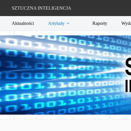
Przejdź
do
SZTUCZNA INTELIGENCJA
treści
Aktualności
Artykuły
Raporty
Wyda