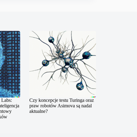
 Labs:
Czy koncepcje testu Turinga oraz
teligencja
praw robotów Asimova są nadal
entowy
aktualne?
ików