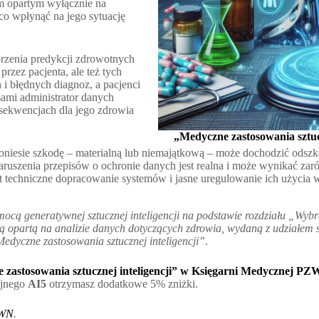
m opartym wyłącznie na
o wpłynąć na jego sytuację
orzenia predykcji zdrowotnych
rzez pacjenta, ale też tych
 błędnych diagnoz, a pacjenci
ami administrator danych
nsekwencjach dla jego zdrowia
„Medyczne zastosowania sztuc
t poniesie szkodę – materialną lub niemajątkową – może dochodzić ods
ruszenia przepisów o ochronie danych jest realna i może wynikać zaró
st techniczne dopracowanie systemów i jasne uregulowanie ich użycia w
ocą generatywnej sztucznej inteligencji na podstawie rozdziału „Wybr
opartą na analizie danych dotyczących zdrowia, wydaną z udziałem sz
Medyczne zastosowania sztucznej inteligencji”
.
zastosowania sztucznej inteligencji” w Księgarni Medycznej PZ
yjnego
AI5
otrzymasz dodatkowe 5% zniżki.
WN
.