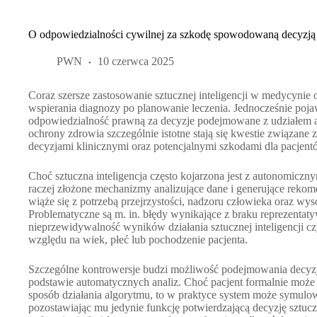
O odpowiedzialności cywilnej za szkodę spowodowaną decyzją 
PWN
10 czerwca 2025
Coraz szersze zastosowanie sztucznej inteligencji w medycynie
wspierania diagnozy po planowanie leczenia. Jednocześnie pojaw
odpowiedzialność prawną za decyzje podejmowane z udziałem 
ochrony zdrowia szczególnie istotne stają się kwestie związan
decyzjami klinicznymi oraz potencjalnymi szkodami dla pacjent
Choć sztuczna inteligencja często kojarzona jest z autonomiczn
raczej złożone mechanizmy analizujące dane i generujące rekom
wiąże się z potrzebą przejrzystości, nadzoru człowieka oraz wys
Problematyczne są m. in. błędy wynikające z braku reprezenta
nieprzewidywalność wyników działania sztucznej inteligencji c
względu na wiek, płeć lub pochodzenie pacjenta.
Szczególne kontrowersje budzi możliwość podejmowania decyzj
podstawie automatycznych analiz. Choć pacjent formalnie moż
sposób działania algorytmu, to w praktyce system może symulow
pozostawiając mu jedynie funkcję potwierdzającą decyzję sztucz