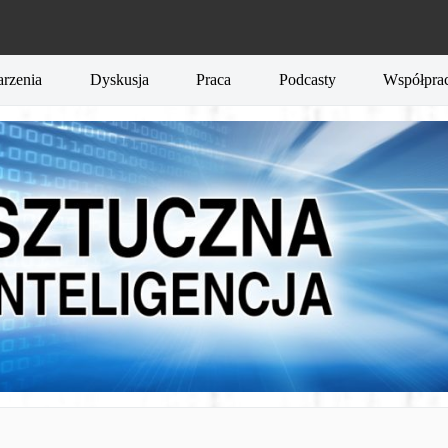
rzenia
Dyskusja
Praca
Podcasty
Współpra