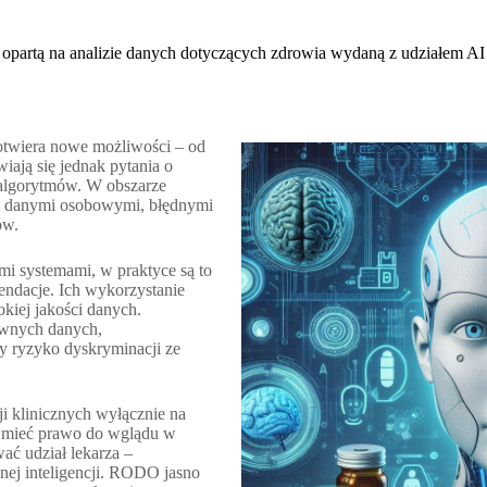
opartą na analizie danych dotyczących zdrowia wydaną z udziałem AI
 otwiera nowe możliwości – od
iają się jednak pytania o
algorytmów. W obszarze
e z danymi osobowymi, błędnymi
ów.
ymi systemami, w praktyce są to
endacje. Ich wykorzystanie
okiej jakości danych.
tywnych danych,
zy ryzyko dyskryminacji ze
i klinicznych wyłącznie na
e mieć prawo do wglądu w
ać udział lekarza –
nej inteligencji. RODO jasno