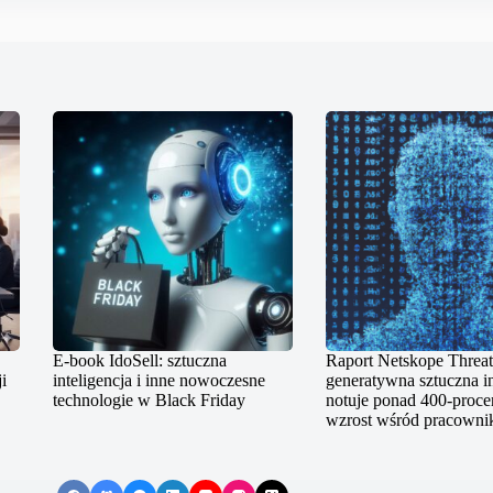
E-book IdoSell: sztuczna
Raport Netskope Threat
i
inteligencja i inne nowoczesne
generatywna sztuczna in
technologie w Black Friday
notuje ponad 400-proc
wzrost wśród pracown