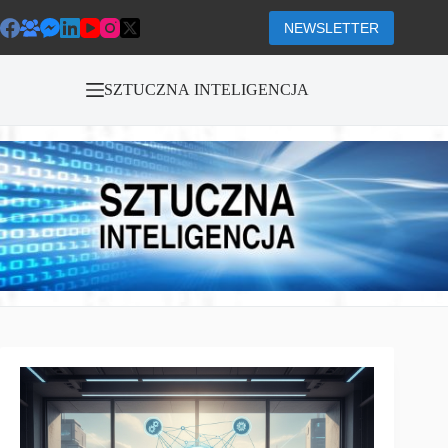
Przejdź
do
NEWSLETTER
treści
SZTUCZNA INTELIGENCJA