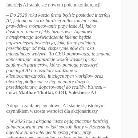
Interfejs AI stanie się nowym polem konkurencji
–
Do 2026 roku każda firma będzie posiadać interfejs
AI, jednak na coraz bardziej zatłoczonym rynku
prawdziwe zróżnicowanie przyniesie AI, która
dostarcza realne efekty biznesowe. Agentowa
transformacja doświadczenia klienta będzie
najważniejszą inwestycją, jaką firmy podejmą,
przechodząc od roku eksperymentów do roku
mierzalnego wpływu. To CEO poprowadzą tę zmianę,
koncentrując organizacje wokół wąskiej grupy
zaufanych partnerów, którzy pomogą przełożyć
potencjał AI na rezultaty osadzone w
klientocentryczności, inteligentnym workflow oraz
otwartej platformie szytej na miarę dużych
przedsiębiorstw, dopasowanej do realiów biznesu
–
mówi
Madhav Thattai, COO, Salesforce AI
.
Adopcja zaufanej agentowej AI stanie się istotnym
czynnikiem wzrostu wartości dla akcjonariuszy
–
W 2026 roku akcjonariusze będą znacznie bardziej
zainteresowani tym, w jaki sposób firmy wykorzystują
agentów AI do inteligentniejszej pracy, przy
jednoczesnym zapewnieniu wiarygodnych i godnych