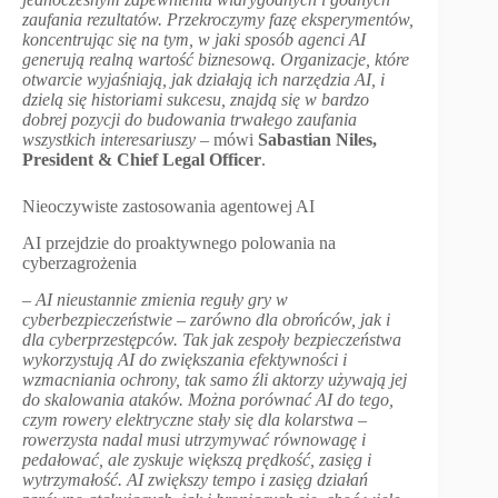
zaufania rezultatów. Przekroczymy fazę eksperymentów,
koncentrując się na tym, w jaki sposób agenci AI
generują realną wartość biznesową. Organizacje, które
otwarcie wyjaśniają, jak działają ich narzędzia AI, i
dzielą się historiami sukcesu, znajdą się w bardzo
dobrej pozycji do budowania trwałego zaufania
wszystkich interesariuszy
– mówi
Sabastian Niles,
President & Chief Legal Officer
.
Nieoczywiste zastosowania agentowej AI
AI przejdzie do proaktywnego polowania na
cyberzagrożenia
–
AI nieustannie zmienia reguły gry w
cyberbezpieczeństwie – zarówno dla obrońców, jak i
dla cyberprzestępców. Tak jak zespoły bezpieczeństwa
wykorzystują AI do zwiększania efektywności i
wzmacniania ochrony, tak samo źli aktorzy używają jej
do skalowania ataków. Można porównać AI do tego,
czym rowery elektryczne stały się dla kolarstwa –
rowerzysta nadal musi utrzymywać równowagę i
pedałować, ale zyskuje większą prędkość, zasięg i
wytrzymałość. AI zwiększy tempo i zasięg działań