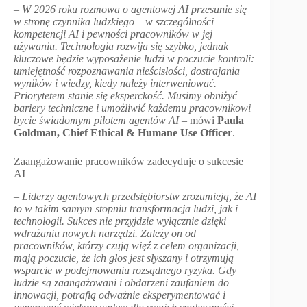
–
W 2026 roku rozmowa o agentowej AI przesunie się
w stronę czynnika ludzkiego – w szczególności
kompetencji AI i pewności pracowników w jej
używaniu. Technologia rozwija się szybko, jednak
kluczowe będzie wyposażenie ludzi w poczucie kontroli:
umiejętność rozpoznawania nieścisłości, dostrajania
wyników i wiedzy, kiedy należy interweniować.
Priorytetem stanie się eksperckość. Musimy obniżyć
bariery techniczne i umożliwić każdemu pracownikowi
bycie świadomym pilotem agentów AI
– mówi
Paula
Goldman, Chief Ethical & Humane Use Officer
.
Zaangażowanie pracowników zadecyduje o sukcesie
AI
–
Liderzy agentowych przedsiębiorstw zrozumieją, że AI
to w takim samym stopniu transformacja ludzi, jak i
technologii. Sukces nie przyjdzie wyłącznie dzięki
wdrażaniu nowych narzędzi. Zależy on od
pracowników, którzy czują więź z celem organizacji,
mają poczucie, że ich głos jest słyszany i otrzymują
wsparcie w podejmowaniu rozsądnego ryzyka. Gdy
ludzie są zaangażowani i obdarzeni zaufaniem do
innowacji, potrafią odważnie eksperymentować i