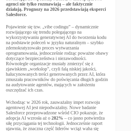
agenci nie tylko rozmawiają – ale faktycznie
działają. Prognozy na 2026 przedstawiają eksperci
Salesforce.
Pojawienie się tzw. „vibe codingu” – dynamicznie
rozwijającego się trendu polegającego na
wykorzystywaniu generatywnej AI do tworzenia kodu
na podstawie poleceń w języku naturalnym – szybko
zdemokratyzowało proces wytwarzania
oprogramowania, jednocześnie rodząc poważne obawy
dotyczące bezpieczeństwa i niezawodności.
Równolegle organizacje musiały zmierzyć się z
zjawiskiem „workslop”, czyli falą niskiej jakości,
halucynowanych treści generowanych przez AI, która
zmuszała pracowników do poświęcania długich godzin
na audytowanie agentów, mających w założeniu
oszczędzać ich czas.
Wchodząc w 2026 rok, zauważalny impet rozwoju
agentowej AI jest niepodważalny. Nowe badanie
Salesforce przeprowadzone wśród CIO pokazuje, że
adopcja AI wzrosła aż o
282%
– co jasno potwierdza
siłę przyciągania tej technologii. Jednocześnie raport
ujawnia, że znaczna część liderów wciąż waha się