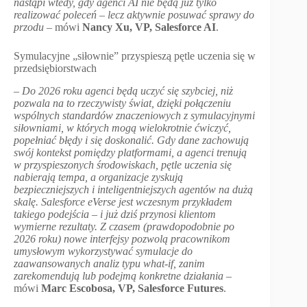
nastąpi wtedy, gdy agenci AI nie będą już tylko
realizować poleceń – lecz aktywnie posuwać sprawy do
przodu
– mówi
Nancy Xu, VP, Salesforce AI
.
Symulacyjne „siłownie” przyspieszą pętle uczenia się w
przedsiębiorstwach
–
Do 2026 roku agenci będą uczyć się szybciej, niż
pozwala na to rzeczywisty świat, dzięki połączeniu
wspólnych standardów znaczeniowych z symulacyjnymi
siłowniami, w których mogą wielokrotnie ćwiczyć,
popełniać błędy i się doskonalić. Gdy dane zachowują
swój kontekst pomiędzy platformami, a agenci trenują
w przyspieszonych środowiskach, pętle uczenia się
nabierają tempa, a organizacje zyskują
bezpieczniejszych i inteligentniejszych agentów na dużą
skalę. Salesforce eVerse jest wczesnym przykładem
takiego podejścia – i już dziś przynosi klientom
wymierne rezultaty. Z czasem (prawdopodobnie po
2026 roku) nowe interfejsy pozwolą pracownikom
umysłowym wykorzystywać symulacje do
zaawansowanych analiz typu what-if, zanim
zarekomendują lub podejmą konkretne działania
–
mówi
Marc Escobosa, VP, Salesforce Futures
.