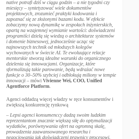
native potrafi dziś w ciągu godzin – a nie tygodni czy
miesięcy – syntetyzować wiele dokumentów
projektowych, zrozumieć praktyki kodowania i
zapoznać się ze złożonymi bazami kodu. W efekcie
zobaczymy nową dynamikę w zespołach inżynierskich,
opartą na wzajemnej wymianie wartości: doświadczeni
programiści dzielą się wiedzą o architekturze systemów
i domenie biznesowej, jednocześnie ucząc się
najnowszych technik od młodszych kolegów
wychowanych w świecie AI. Te ewoluujące relacje
mentorskie stworzą idealne warunki do organicznego
dzielenia się innowacjami. Organizacje, które
sformalizują takie parowanie, będą wdrażać nowe
funkcje o 30–50% szybciej i odblokują miliony w tempie
innowacji
– mówi
Vivienne Wei, COO, Unified
Agentforce Platform
.
Agenci oddadzą więcej władzy w ręce konsumentów i
zwiększą konkurencję rynkową
–
Lepsi agenci konsumenccy dadzą swoim ludzkim
reprezentantom znacznie większą siłę do optymalizacji
wydatków, porównywania ofert na ogromną skalę,
prowadzenia zaawansowanego researchu i
negocjowania jak doświadczeni prawnicy procesowi.