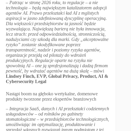
–
Patrząc w stronę 2026 roku, to regulacje – a nie
technologia – będą największym katalizatorem adopcji
agentów AI. Prawo przekształci ład AI z mglistych
aspiracji w jasno zdefiniowaną dyscyplinę operacyjną.
Dla większości przedsiębiorstw ta jasność będzie
wyzwalająca. Największą barierą nie była innowacja,
lecz strach: przed odpowiedzialnością, stronniczością,
nadużyciami czy szkodą dla marki. Gdy
„
akceptowalne
ryzyko
”
zostanie skodyfikowane poprzez
transparentność, nadzór i poziomy ryzyka agentów,
organizacje przejdą od pilotaży do wdrożeń
produkcyjnych. Regulacje oparte na ryzyku nie
spowolnią AI – one ją sprofesjonalizują i dadzą firmom
pewność, by wdrażać agentów na dużą skalę
– mówi
Lindsey Finch, EVP, Global Privacy, Product, AI &
Cybersecurity Legal
Nastąpi boom na głęboko wertykalne, domenowe
produkty tworzone przez ekspertów branżowych
–
Integracja SaaS, danych i AI przekształci codziennych
usługodawców – od rolników po gabinety
stomatologiczne – w przedsiębiorców technologicznych,
umożliwiając im optymalizację, produktowanie i
sprzedaż własnych rozwiązań innym podmiotom z tej