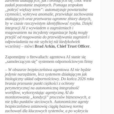
zarówno atakujących, jak i broniących się, choć wiele
zadań pozostanie znajomych. Pomaga zespołom
„
pokryć większy teren
”
: automatyzuje powtarzalne
czynności, wykrywa anomalie, przewiduje zachowania
atakujących oraz przetwarza ogromne zbiory danych,
by w czasie rzeczywistym identyfikować ryzyka. Dzięki
integracji AI z wywiadem o zagrożeniach i
reagowaniem na incydenty organizacje będą mogły
przejść od reagowania do przewidywania zagrożeń i
odpowiadania na nie szybciej niż kiedykolwiek
wcześniej
– mówi
Brad Arkin, Chief Trust Officer
.
Zapomnijmy o firewallach: agentowa AI stanie się
„samoleczącym się” systemem odpornościowym firmy
–
W obszarze bezpieczeństwa agentowa AI nie będzie
jedynie narzędziem, lecz systemem działającym jak
biologiczny układ odpornościowy. Do końca 2026 roku
branża przesunie punkt ciężkości z ochrony
perymetrycznej na autonomiczną integralność
workflow, wykorzystując agentyczną AI do
monitorowania
„
kondycji
”
procesów biznesowych, a
nie tylko punktów sieciowych. Autonomiczne agenty
bezpieczeństwa ustanowią ciągłą bazową normę
zachowań dla kluczowych systemów, a po wykryciu