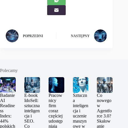
POPRZEDNI
NASTĘPNY
Polecamy
Badanie
E-book
Pracow
Sztuczn
Co
AI
IdoSell:
nicy
a
nowego
Readine
sztuczna
firm
inteligen
w
ss
inteligen
coraz
cja i
Agentfo
Index:
cja i
częściej
uczenie
rce 3.0?
44%
SEO.
udostęp
maszyn
Skalow
polskich
Co
niają
owe w
anie