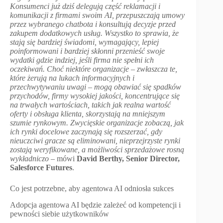
Konsumenci już dziś delegują część reklamacji i
komunikacji z firmami swoim AI, przepuszczają umowy
przez wybranego chatbota i konsultują decyzje przed
zakupem dodatkowych usług. Wszystko to sprawia, że
stają się bardziej świadomi, wymagający, lepiej
poinformowani i bardziej skłonni przenieść swoje
wydatki gdzie indziej, jeśli firma nie spełni ich
oczekiwań. Choć niektóre organizacje – zwłaszcza te,
które żerują na lukach informacyjnych i
przechwytywaniu uwagi – mogą obawiać się spadków
przychodów, firmy wysokiej jakości, koncentrujące się
na trwałych wartościach, takich jak realna wartość
oferty i obsługa klienta, skorzystają na mniejszym
szumie rynkowym. Zwycięskie organizacje zobaczą, jak
ich rynki docelowe zaczynają się rozszerzać, gdy
nieuczciwi gracze są eliminowani, nieprzejrzyste rynki
zostają weryfikowane, a możliwości sprzedażowe rosną
wykładniczo
– mówi
David Berthy, Senior Director,
Salesforce Futures
.
Co jest potrzebne, aby agentowa AI odniosła sukces
Adopcja agentowa AI będzie zależeć od kompetencji i
pewności siebie użytkowników