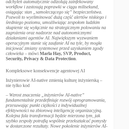
odchyleń automatycznie odizolują zainfekowany
workflow i zastosują poprawki w ciągu milisekund,
osiągając stan „samoleczącego się
”
bezpieczeństwa.
Pozwoli to wyeliminować dużą część alertów niskiego i
średniego poziomu, umożliwiając zespołom ludzkim
skupienie się wyłącznie na strategicznym polowaniu na
zagrożenia oraz nadzorze nad autonomicznymi
działaniami agentów AI. Największym wyzwaniem
operacyjnym stanie się zaufanie AI na tyle, by mogła
inicjować zmiany systemowe przed uzyskaniem zgody
człowieka
– mówi
Marla Hay, SVP, Product,
Security, Privacy & Data Protection
.
Kompleksowe konsekwencje agentowej AI
Inżynierowie AI-native zmienią kulturę inżynierską –
nie tylko kod
–
Wzrost znaczenia
„
inżynierów AI-native
”
fundamentalnie przedefiniuje rozwój oprogramowania,
przesuwając punkt ciężkości z indywidualnej
efektywności na zbiorową inteligencję organizacyjną.
Kolejna fala transformacji będzie mierzona tym, jak
szybko zespoły potrafią wspólnie przekształcać pomysły
w dostarczone rezultaty. Nowe pokolenie inżynierów AI-