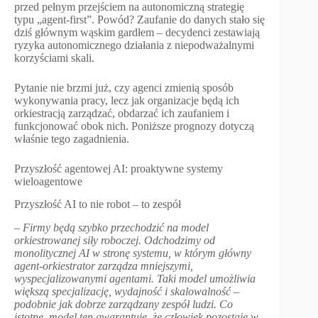
przed pełnym przejściem na autonomiczną strategię
typu „agent-first”. Powód? Zaufanie do danych stało się
dziś głównym wąskim gardłem – decydenci zestawiają
ryzyka autonomicznego działania z niepodważalnymi
korzyściami skali.
Pytanie nie brzmi już, czy agenci zmienią sposób
wykonywania pracy, lecz jak organizacje będą ich
orkiestracją zarządzać, obdarzać ich zaufaniem i
funkcjonować obok nich. Poniższe prognozy dotyczą
właśnie tego zagadnienia.
Przyszłość agentowej AI: proaktywne systemy
wieloagentowe
Przyszłość AI to nie robot – to zespół
–
Firmy będą szybko przechodzić na model
orkiestrowanej siły roboczej. Odchodzimy od
monolitycznej AI w stronę systemu, w którym główny
agent-orkiestrator zarządza mniejszymi,
wyspecjalizowanymi agentami. Taki model umożliwia
większą specjalizację, wydajność i skalowalność –
podobnie jak dobrze zarządzany zespół ludzi. Co
istotne, model ten gwarantuje, że człowiek pozostaje w