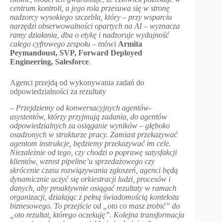
centrum kontroli, a jego rola przesuwa się w stronę
nadzorcy wysokiego szczebla, który – przy wsparciu
narzędzi obserwowalności opartych na AI – wyznacza
ramy działania, dba o etykę i nadzoruje wydajność
całego cyfrowego zespołu
– mówi
Armita
Peymandoust, SVP, Forward Deployed
Engineering, Salesforce
.
Agenci przejdą od wykonywania zadań do
odpowiedzialności za rezultaty
–
Przejdziemy od konwersacyjnych agentów-
asystentów, którzy przyjmują zadania, do agentów
odpowiedzialnych za osiąganie wyników – głęboko
osadzonych w strukturze pracy. Zamiast przekazywać
agentom instrukcje, będziemy przekazywać im cele.
Niezależnie od tego, czy chodzi o poprawę satysfakcji
klientów, wzrost pipeline’u sprzedażowego czy
skrócenie czasu rozwiązywania zgłoszeń, agenci będą
dynamicznie uczyć się orkiestracji ludzi, procesów i
danych, aby proaktywnie osiągać rezultaty w ramach
organizacji, działając z pełną świadomością kontekstu
biznesowego. To przejście od „oto co masz zrobić” do
„oto rezultat, którego oczekuję”. Kolejna transformacja