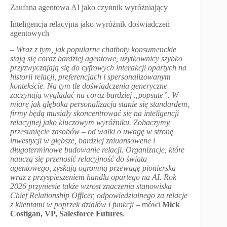
Zaufana agentowa AI jako czynnik wyróżniający
Inteligencja relacyjna jako wyróżnik doświadczeń
agentowych
–
Wraz z tym, jak popularne chatboty konsumenckie
stają się coraz bardziej agentowe, użytkownicy szybko
przyzwyczajają się do cyfrowych interakcji opartych na
historii relacji, preferencjach i spersonalizowanym
kontekście. Na tym tle doświadczenia generyczne
zaczynają wyglądać na coraz bardziej
„
popsute”. W
miarę jak głęboka personalizacja stanie się standardem,
firmy będą musiały skoncentrować się na inteligencji
relacyjnej jako kluczowym wyróżniku. Zobaczymy
przesunięcie zasobów – od walki o uwagę w stronę
inwestycji w głębsze, bardziej zniuansowene i
długoterminowe budowanie relacji. Organizacje, które
nauczą się przenosić relacyjność do świata
agentowego, zyskają ogromną przewagę pionierską
wraz z przyspieszeniem handlu opartego na AI. Rok
2026 przyniesie także wzrost znaczenia stanowiska
Chief Relationship Officer, odpowiedzialnego za relacje
z klientami w poprzek działów i funkcji
– mówi
Mick
Costigan, VP, Salesforce Futures
.