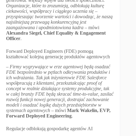
generować większy wpływ dla swoich społeczności.
Organizacje, które to zrozumieją, odblokują kulturę
ciekawości, współpracy i ciągłego uczenia się –
przyspieszając tworzenie wartości i dowodząc, że naszą
najsilniejszą przewagą konkurencyjną jest
zaangażowana i upodmiotowiona kadra
– mówi
Alexandra Siegel, Chief Equality & Engagement
Officer
.
Forward Deployed Engineers (FDE) pomogą
kształtować kolejną generację produktów agentowych
–
Firmy wygrywające w erze agentowej będą osadzać
FDE bezpośrednio w pętlach odkrywania produktów i
ich wdrażania. Tak jak inżynierowie FDE Salesforce
współpracują z klientami, przekształcając proof of
concept w realnie działające systemy produkcyjne, tak
w całej branży FDE będą skracać time-to-value, zasilać
rozwój funkcji nowej generacji, dostrajać zachowanie
modeli i osadzać logikę dużych przedsiębiorstw w
systemach agentowych
– mówi
Mark Wakelin, EVP,
Forward Deployed Engineering
.
Regulacje odblokują gospodarkę agentów AI