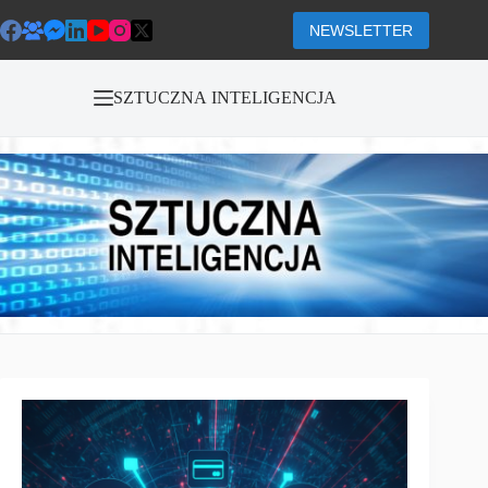
Przejdź
do
NEWSLETTER
treści
SZTUCZNA INTELIGENCJA