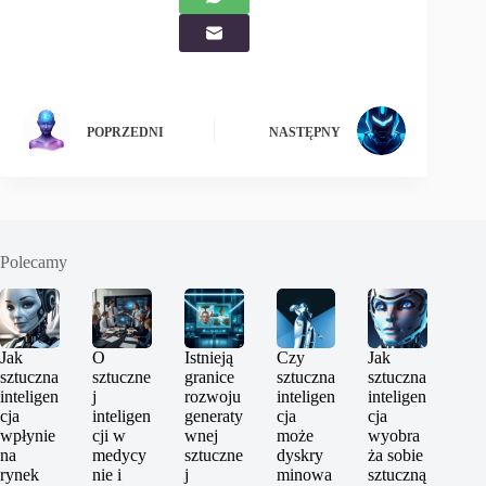
POPRZEDNI
NASTĘPNY
Polecamy
Jak
O
Istnieją
Czy
Jak
sztuczna
sztuczne
granice
sztuczna
sztuczna
inteligen
j
rozwoju
inteligen
inteligen
cja
inteligen
generaty
cja
cja
wpłynie
cji w
wnej
może
wyobra
na
medycy
sztuczne
dyskry
ża sobie
rynek
nie i
j
minowa
sztuczną