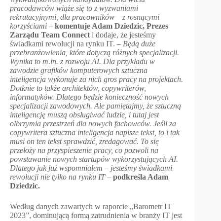
pracodawców wiąże się to z wyzwaniami
rekrutacyjnymi, dla pracowników – z rosnącymi
korzyściami
–
komentuje Adam Dziedzic, Prezes
Zarządu Team Connect
i dodaje, że jesteśmy
świadkami rewolucji na rynku IT. –
Będą duże
przebranżowienia, które dotyczą różnych specjalizacji.
Wynika to m.in. z rozwoju AI. Dla przykładu w
zawodzie grafików komputerowych sztuczna
inteligencja wykonuje za nich gros pracy na projektach.
Dotknie to także architektów, copywriterów,
informatyków. Dlatego będzie konieczność nowych
specjalizacji zawodowych. Ale pamiętajmy, że sztuczną
inteligencję muszą obsługiwać ludzie, i tutaj jest
olbrzymia przestrzeń dla nowych fachowców. Jeśli za
copywritera sztuczna inteligencja napisze tekst, to i tak
musi on ten tekst sprawdzić, zredagować. To się
przełoży na przyspieszenie pracy, co pozwoli na
powstawanie nowych startupów wykorzystujących AI.
Dlatego jak już wspomniałem – jesteśmy świadkami
rewolucji nie tylko na rynku IT
–
podkreśla Adam
Dziedzic.
Według danych zawartych w raporcie „Barometr IT
2023”, dominującą formą zatrudnienia w branży IT jest