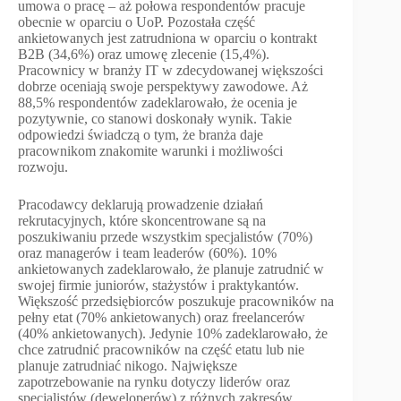
umowa o pracę – aż połowa respondentów pracuje
obecnie w oparciu o UoP. Pozostała część
ankietowanych jest zatrudniona w oparciu o kontrakt
B2B (34,6%) oraz umowę zlecenie (15,4%).
Pracownicy w branży IT w zdecydowanej większości
dobrze oceniają swoje perspektywy zawodowe. Aż
88,5% respondentów zadeklarowało, że ocenia je
pozytywnie, co stanowi doskonały wynik. Takie
odpowiedzi świadczą o tym, że branża daje
pracownikom znakomite warunki i możliwości
rozwoju.
Pracodawcy deklarują prowadzenie działań
rekrutacyjnych, które skoncentrowane są na
poszukiwaniu przede wszystkim specjalistów (70%)
oraz managerów i team leaderów (60%). 10%
ankietowanych zadeklarowało, że planuje zatrudnić w
swojej firmie juniorów, stażystów i praktykantów.
Większość przedsiębiorców poszukuje pracowników na
pełny etat (70% ankietowanych) oraz freelancerów
(40% ankietowanych). Jedynie 10% zadeklarowało, że
chce zatrudnić pracowników na część etatu lub nie
planuje zatrudniać nikogo. Największe
zapotrzebowanie na rynku dotyczy liderów oraz
specjalistów (deweloperów) z różnych zakresów.