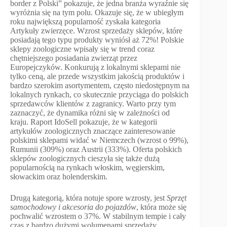
border z Polski” pokazuje, że jedna branża wyraźnie się
wyróżnia się na tym polu. Okazuje się, że w ubiegłym
roku największą popularność zyskała kategoria
Artykuły zwierzęce. Wzrost sprzedaży sklepów, które
posiadają tego typu produkty wyniósł aż 72%! Polskie
sklepy zoologiczne wpisały się w trend coraz
chętniejszego posiadania zwierząt przez
Europejczyków. Konkurują z lokalnymi sklepami nie
tylko ceną, ale przede wszystkim jakością produktów i
bardzo szerokim asortymentem, często niedostępnym na
lokalnych rynkach, co skutecznie przyciąga do polskich
sprzedawców klientów z zagranicy. Warto przy tym
zaznaczyć, że dynamika różni się w zależności od
kraju. Raport IdoSell pokazuje, że w kategorii
artykułów zoologicznych znaczące zainteresowanie
polskimi sklepami widać w Niemczech (wzrost o 99%),
Rumunii (309%) oraz Austrii (333%). Oferta polskich
sklepów zoologicznych cieszyła się także dużą
popularnością na rynkach włoskim, węgierskim,
słowackim oraz holenderskim.
Drugą kategorią, która notuje spore wzrosty, jest
Sprzęt
samochodowy i akcesoria do pojazdów
, która może się
pochwalić wzrostem o 37%. W stabilnym tempie i cały
czas z bardzo dużymi wolumenami sprzedaży,