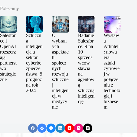
Polecamy
Salesfor
Sztuczn
O
Badanie
Wystaw
ce i
a
wybran
Salesfor
a
OpenAI
inteligen
ych
ce: 9 na
Artintell
rozszerz
cja a
aspektac
10
: nowa
ają
sektor
h
sprzeda
era
partnerst
cyberbe
społecz
wców
sztuki
wo
zpiecze
nych
stawia
cyfrowe
strategic
ństwa. 5
rozwoju
na
j w
zne
prognoz
sztuczne
agentow
połącze
na rok
j
ą
niu z
2024
inteligen
sztuczną
technolo
cji w
inteligen
gią i
medycy
cję
biznese
nie
m