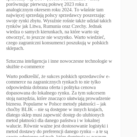
porównując pierwszą połowę 2023 roku z
analogicznym okresem roku 2024. To właśnie tam
najwięcej sprzedają polscy sprzedawcy poszerzając
swoje rynki zbytu. Wyraźnie rośnie także udział takich
rynków jak Litwa, Rumunia oraz Czechy. Jednak
wiedza o samych kierunkach, na które warto się
otworzyć, to jeszcze nie wszystko. Warto wiedzieć,
czego zagraniczni konsumenci poszukują w polskich
sklepach.
Sztuczna inteligencja i inne nowoczesne technologie w
służbie e-commerce
Warto podkreślić, że sukces polskich sprzedawców e-
commerce na zagranicznych rynkach to nie tylko
odpowiednia dobrana oferta i polityka cenowa
dopasowana do lokalnego rynku. Za tym sukcesem
stoją narzędzia, które znacząco ułatwiają prowadzenie
biznesu. Popularne w Polsce metody płatności – jak
choćby BLIK – nie są dostępne w innych krajach,
dlatego sklep musi zapewnić dostęp do ulubionych
metod płatności dla danego państwa i w lokalnej
walucie. Równie ważne jest dostosowanie logistyki i
metod dostawy do preferencji danego rynku – a te są
często odmienne od tych, które dominują w naszym