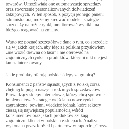
towarów. Umożliwiają one automatyzację sprzedaży
oraz stworzenie personalizowanych doświadczeń
zakupowych. W ten sposób, z pozycji jednego panelu
administratora, możemy kreować modele i strategie
sprzedaży na różne rynki, monitorować wyniki i na
bieżąco reagować na zmiany.
Warto też poznać szczegółowe dane o tym, co sprzedaje
się w jakich krajach, aby idąc za polskim przysłowiem
„nie wozić drewna do lasu” i nie oferować na
zagranicznych rynkach produktów, którymi nikt nie jest
tam zainteresowany.
Jakie produkty oferują polskie sklepy za granicą?
Konsumenci z państw sąsiadujących z Polską coraz
chętniej kupują u naszych rodzimych sprzedawców.
Prowadzący sklepy internetowe, którzy chcą sprawnie
implementować strategie wejścia na nowe rynki
zagraniczne, powinni wiedzieć jednak, które sektory
cieszą się największą popularnością wśród
konsumentów oraz jakich produktów szukają
zagraniczni klienci w polskich e-sklepach. Analiza
wykonana przez IdoSell i partnerów w raporcie „Cross-