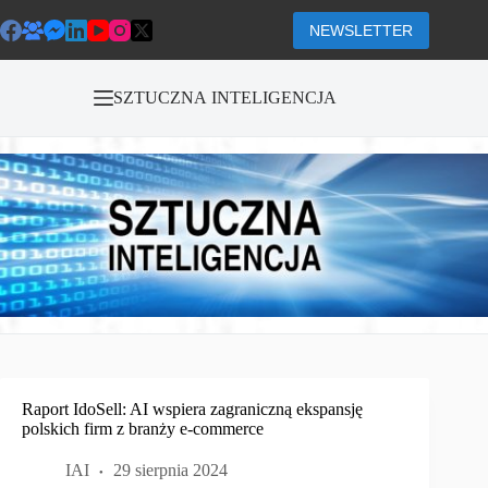
Przejdź
do
NEWSLETTER
treści
SZTUCZNA INTELIGENCJA
Raport IdoSell: AI wspiera zagraniczną ekspansję
polskich firm z branży e-commerce
IAI
29 sierpnia 2024