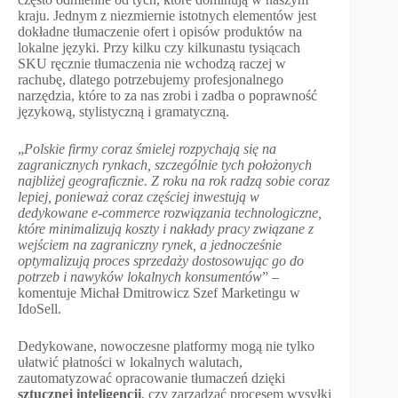
kraju. Jednym z niezmiernie istotnych elementów jest
dokładne tłumaczenie ofert i opisów produktów na
lokalne języki. Przy kilku czy kilkunastu tysiącach
SKU ręcznie tłumaczenia nie wchodzą raczej w
rachubę, dlatego potrzebujemy profesjonalnego
narzędzia, które to za nas zrobi i zadba o poprawność
językową, stylistyczną i gramatyczną.
„
Polskie firmy coraz śmielej rozpychają się na
zagranicznych rynkach, szczególnie tych położonych
najbliżej geograficznie. Z roku na rok radzą sobie coraz
lepiej, ponieważ coraz częściej inwestują w
dedykowane e-commerce rozwiązania technologiczne,
które minimalizują koszty i nakłady pracy związane z
wejściem na zagraniczny rynek, a jednocześnie
optymalizują proces sprzedaży dostosowując go do
potrzeb i nawyków lokalnych konsumentów
” –
komentuje Michał Dmitrowicz Szef Marketingu w
IdoSell.
Dedykowane, nowoczesne platformy mogą nie tylko
ułatwić płatności w lokalnych walutach,
zautomatyzować opracowanie tłumaczeń dzięki
sztucznej inteligencji
, czy zarządzać procesem wysyłki