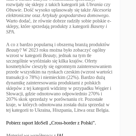
rozwijały się sklepy z takich kategorii jak
Ubrania
czy
Obuwie
. Dość wysoko uplasowały się także
Akcesoria
elektroniczne
oraz
Artykuły gospodarstwa domowego
.
Warto dodać, że równie dobrze radziły sobie polskie e-
sklepy, które sprzedają produkty z kategorii
Baseny i
SPA
.
A co z bardzo popularną i obszerną branżą produktów
Beauty
? W 2023 roku można było zobaczyć ogólny
wzrost w kategorii
Beauty
, jednak na tym tle
szczególnie wyróżniało się kilka krajów. Oferty
kosmetyków cieszyły się ogromnym zainteresowaniem
przede wszystkim na rynkach czeskim (wzrost wartości
transakcji o 78%) i niemieckim (22%). Bardzo dużą
dynamikę zainteresowania produktami z polskich
sklepów z tej kategorii widzimy w przypadku Węgier i
Słowacji, gdzie odnotowano odpowiednio 270% i
207% skok sprzedaży w porównaniu r/r. Pozostałe
kraje, w których odnotowana została duża sprzedaż w
tej kategorii to Ukraina, Hiszpania, Litwa oraz Belgia.
Pobierz raport IdoSell „Cross-border z Polski”.
Materiał we współpracy z
IAI
.