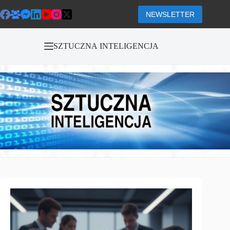
Przejdź
do
NEWSLETTER
treści
SZTUCZNA INTELIGENCJA