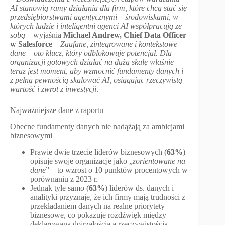
AI stanowią ramy działania dla firm, które chcą stać się
przedsiębiorstwami agentycznymi – środowiskami, w
których ludzie i inteligentni agenci AI współpracują ze
sobą
– wyjaśnia
Michael Andrew, Chief Data Officer
w Salesforce
–
Zaufane, zintegrowane i kontekstowe
dane – oto klucz, który odblokowuje potencjał. Dla
organizacji gotowych działać na dużą skalę właśnie
teraz jest moment, aby wzmocnić fundamenty danych i
z pełną pewnością skalować AI, osiągając rzeczywistą
wartość i zwrot z inwestycji
.
Najważniejsze dane z raportu
Obecne fundamenty danych nie nadążają za ambicjami
biznesowymi
Prawie dwie trzecie liderów biznesowych (
63%
)
opisuje swoje organizacje jako „
zorientowane na
dane
” – to wzrost o 10 punktów procentowych w
porównaniu z 2023 r.
Jednak tyle samo (
63%
) liderów ds. danych i
analityki przyznaje, że ich firmy mają trudności z
przekładaniem danych na realne priorytety
biznesowe, co pokazuje rozdźwięk między
deklarowaną dojrzałością a rzeczywistością.