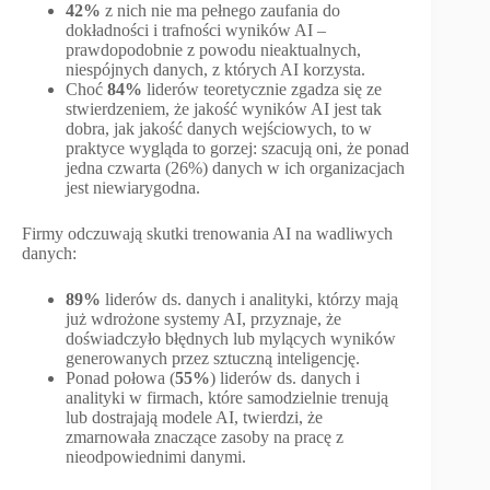
42%
z nich nie ma pełnego zaufania do
dokładności i trafności wyników AI –
prawdopodobnie z powodu nieaktualnych,
niespójnych danych, z których AI korzysta.
Choć
84%
liderów teoretycznie zgadza się ze
stwierdzeniem, że jakość wyników AI jest tak
dobra, jak jakość danych wejściowych, to w
praktyce wygląda to gorzej: szacują oni, że ponad
jedna czwarta (26%) danych w ich organizacjach
jest niewiarygodna.
Firmy odczuwają skutki trenowania AI na wadliwych
danych:
89%
liderów ds. danych i analityki, którzy mają
już wdrożone systemy AI, przyznaje, że
doświadczyło błędnych lub mylących wyników
generowanych przez sztuczną inteligencję.
Ponad połowa (
55%
) liderów ds. danych i
analityki w firmach, które samodzielnie trenują
lub dostrajają modele AI, twierdzi, że
zmarnowała znaczące zasoby na pracę z
nieodpowiednimi danymi.