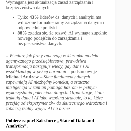
Wymagana jest aktualizacja zasad zarządzania i
bezpieczeństwa danych
Tylko
43%
liderów ds. danych i analityki ma
wdrożone formalne ramy zarządzania danymi i
odpowiednie polityki.
88%
zgadza się, że rozwój AI wymaga zupełnie
nowego podejścia do zarządzania i
bezpieczeństwa danych.
–
W miarę jak firmy zmierzają w kierunku modelu
agentycznego przedsiębiorstwa, prawdziwa
transformacja następuje wtedy, gdy dane i AI
współdziałają w pełnej harmonii
– podsumowuje
Michael Andrew
–
Silne fundamenty danych
zapewniają AI niezbędny kontekst, a sztuczna
inteligencja w zamian pomaga liderom w pełnym
wykorzystaniu potencjału danych. Organizacje, które
traktują dane i AI jako wspólną strategię, to te, które
przejdą od eksperymentów do skutecznego wdrożenia i
zobaczą realny wpływ AI na biznes
.
Pobierz raport Salesforce „State of Data and
Analytics”.