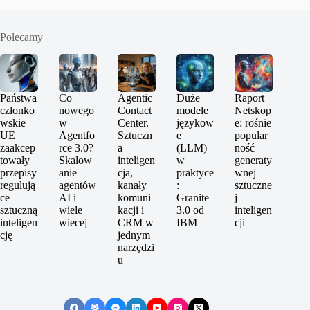
Polecamy
Państwa
Co
Agentic
Duże
Raport
członko
nowego
Contact
modele
Netskop
wskie
w
Center.
językow
e: rośnie
UE
Agentfo
Sztuczn
e
popular
zaakcep
rce 3.0?
a
(LLM)
ność
towały
Skalow
inteligen
w
generaty
przepisy
anie
cja,
praktyce
wnej
regulują
agentów
kanały
:
sztuczne
ce
AI i
komuni
Granite
j
sztuczną
wiele
kacji i
3.0 od
inteligen
inteligen
wiecej
CRM w
IBM
cji
cję
jednym
narzędzi
u