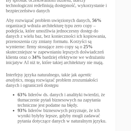
By sprostać oczekiwaniom biznesu, liderzy
technologiczni redefiniują dostępność, wykorzystanie i
bezpieczeństwo danych
Aby rozwiązać problem uwięzionych danych,
56%
organizacji wdraża architekturę typu zero copy –
podejścia, które umożliwia jednoczesny dostęp do
danych z wielu baz, bez konieczności ich kopiowania,
przenoszenia czy zmiany formatu. Korzyści są
wymierne: firmy stosujące zero copy są o
25%
skuteczniejsze w zapewnianiu lepszych doświadczeń
klienta oraz o
34%
bardziej efektywne we wdrażaniu
inicjatyw AI niż te, które takiej architektury nie mają.
Interfejsy języka naturalnego, takie jak
agentic
analytics
, mogą rozwiązać problem zrozumiałości
danych i ograniczeń dostępu
63%
liderów ds. danych i analityki twierdzi, że
tłumaczenie pytań biznesowych na zapytania
techniczne jest podatne na błędy.
93%
liderów biznesowych przyznaje, że ich
wyniki byłyby lepsze, gdyby mogli zadawać
pytania dotyczące danych w naturalnym języku.