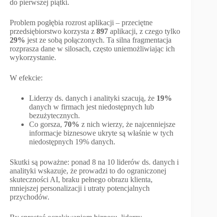
do pierwszej piątki.
Problem pogłębia rozrost aplikacji – przeciętne
przedsiębiorstwo korzysta z
897
aplikacji, z czego tylko
29%
jest ze sobą połączonych. Ta silna fragmentacja
rozprasza dane w silosach, często uniemożliwiając ich
wykorzystanie.
W efekcie:
Liderzy ds. danych i analityki szacują, że
19%
danych w firmach jest niedostępnych lub
bezużytecznych.
Co gorsza,
70%
z nich wierzy, że najcenniejsze
informacje biznesowe ukryte są właśnie w tych
niedostępnych 19% danych.
Skutki są poważne: ponad 8 na 10 liderów ds. danych i
analityki wskazuje, że prowadzi to do ograniczonej
skuteczności AI, braku pełnego obrazu klienta,
mniejszej personalizacji i utraty potencjalnych
przychodów.