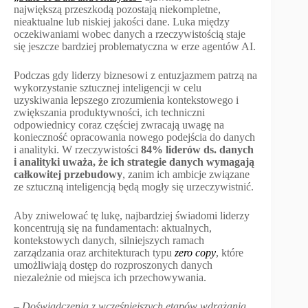
największą przeszkodą pozostają niekompletne,
nieaktualne lub niskiej jakości dane. Luka między
oczekiwaniami wobec danych a rzeczywistością staje
się jeszcze bardziej problematyczna w erze agentów AI.
Podczas gdy liderzy biznesowi z entuzjazmem patrzą na
wykorzystanie sztucznej inteligencji w celu
uzyskiwania lepszego zrozumienia kontekstowego i
zwiększania produktywności, ich techniczni
odpowiednicy coraz częściej zwracają uwagę na
konieczność opracowania nowego podejścia do danych
i analityki. W rzeczywistości
84% liderów ds. danych
i analityki uważa, że ich strategie danych wymagają
całkowitej przebudowy
, zanim ich ambicje związane
ze sztuczną inteligencją będą mogły się urzeczywistnić.
Aby zniwelować tę lukę, najbardziej świadomi liderzy
koncentrują się na fundamentach: aktualnych,
kontekstowych danych, silniejszych ramach
zarządzania oraz architekturach typu
zero copy
, które
umożliwiają dostęp do rozproszonych danych
niezależnie od miejsca ich przechowywania.
–
Doświadczenia z wcześniejszych etapów wdrażania