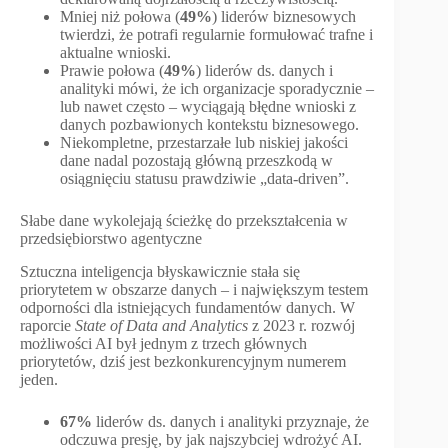
Mniej niż połowa (
49%
) liderów biznesowych
twierdzi, że potrafi regularnie formułować trafne i
aktualne wnioski.
Prawie połowa (
49%
) liderów ds. danych i
analityki mówi, że ich organizacje sporadycznie –
lub nawet często – wyciągają błędne wnioski z
danych pozbawionych kontekstu biznesowego.
Niekompletne, przestarzałe lub niskiej jakości
dane nadal pozostają główną przeszkodą w
osiągnięciu statusu prawdziwie „data-driven”.
Słabe dane wykolejają ścieżkę do przekształcenia w
przedsiębiorstwo agentyczne
Sztuczna inteligencja błyskawicznie stała się
priorytetem w obszarze danych – i największym testem
odporności dla istniejących fundamentów danych. W
raporcie
State of Data and Analytics
z 2023 r. rozwój
możliwości AI był jednym z trzech głównych
priorytetów, dziś jest bezkonkurencyjnym numerem
jeden.
67%
liderów ds. danych i analityki przyznaje, że
odczuwa presję, by jak najszybciej wdrożyć AI.