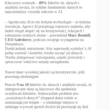
Kluczowy wniosek –
89%
liderów ds. danych i
analityki uważa, że solidne fundamenty danych to
najważniejszy czynnik sukcesu w AI.
–
Agentyczna AI to nie kolejna technologia – to kolejna
rewolucja. Agenci AI przejmują rutynowe zadania, aby
ludzie mogli skupić się na kreatywności, relacjach i
wdrażaniu realnych zmian
– powiedział
Marc Benioff,
CEO Salesforce
, podczas swojego wystąpienia na
Dreamforce.
Dodał jednak ostrzeżenie: Aby
naprawdę wydobyć z AI
pełną wartość i kontekst, trzeba zacząć od danych.
Trzeba zintegrować rozwiązania, ustalić priorytety i
opracować właściwe zasady zarządzania
.
Nawet dane wysokiej jakości są bezużyteczne, jeśli
pozostają niedostępne
Prawie
9 na 10
liderów ds. danych i analityki uważa, że
zintegrowane dane są kluczowe dla spełnienia
oczekiwań klientów. Jednocześnie problem tzw.
„
uwięzionych danych
” (
trapped data
) rośnie w
zastraszającym tempie – z ostatniego miejsca w
rankingu wyzwań sprzed dwóch lat przesunął się dziś