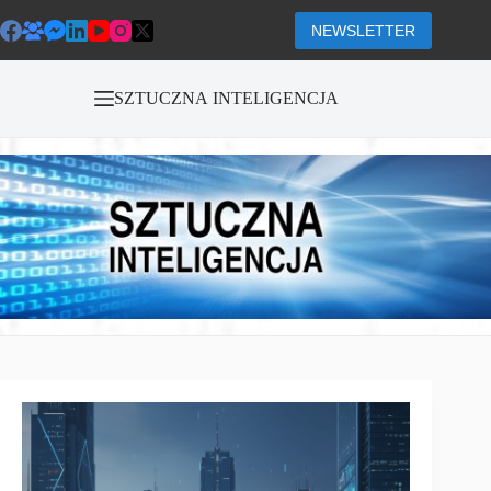
Przejdź
do
NEWSLETTER
treści
SZTUCZNA INTELIGENCJA