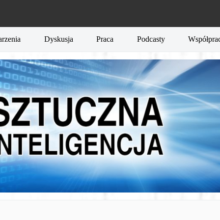
rzenia
Dyskusja
Praca
Podcasty
Współpra