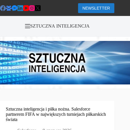
Przejdź
do
NEWSLETTER
treści
SZTUCZNA INTELIGENCJA
Sztuczna inteligencja i piłka nożna. Salesforce
partnerem FIFA w największych turniejach piłkarskich
świata