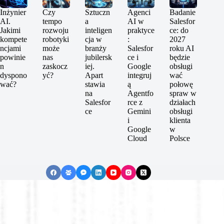
Inżynier
Czy
Sztuczn
Agenci
Badanie
AI.
tempo
a
AI w
Salesfor
Jakimi
rozwoju
inteligen
praktyce
ce: do
kompete
robotyki
cja w
:
2027
ncjami
może
branży
Salesfor
roku AI
powinie
nas
jubilersk
ce i
będzie
n
zaskocz
iej.
Google
obsługi
dyspono
yć?
Apart
integruj
wać
wać?
stawia
ą
połowę
na
Agentfo
spraw w
Salesfor
rce z
działach
ce
Gemini
obsługi
i
klienta
Google
w
Cloud
Polsce