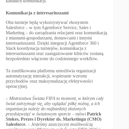
kanałach komunikacji.
Komunikacja z interesariuszami
Oba turnieje będą wykorzystywać ekosystem
Salesforce – w tym Agentforce Service, Sales i
Marketing – do zarządzania relacjami oraz komunikacją
z miastami-gospodarzami, dostawcami i innymi
interesariuszami. Dzięki integracji Agentforce 360 i
Slack koordynacja turniejów, komunikacja z
interesariuszami oraz zaangażowanie kibiców zostaną
bezpośrednio włączone do codziennego workflow.
Ta zunifikowana platforma umożliwia organizacji
automatyzację interakcji, wspieranie wzrostu
przychodów oraz maksymalizację efektywności
operacyjnej.
–
Mistrzostwa Świata FIFA to moment, w którym cały
świat zatrzymuje się, aby oglądać piłkę nożną, a ich
organizacja należy do najbardziej złożonych
przedsięwzięć w światowym sporcie
– mówi
Patrick
Stokes, Prezes i Dyrektor ds. Marketingu (CMO)
Salesforce
.
– Jesteśmy zaszczyceni możliwością