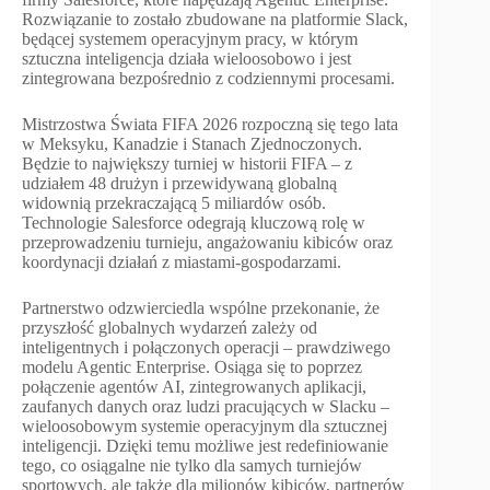
Rozwiązanie to zostało zbudowane na platformie Slack,
będącej systemem operacyjnym pracy, w którym
sztuczna inteligencja działa wieloosobowo i jest
zintegrowana bezpośrednio z codziennymi procesami.
Mistrzostwa Świata FIFA 2026 rozpoczną się tego lata
w Meksyku, Kanadzie i Stanach Zjednoczonych.
Będzie to największy turniej w historii FIFA – z
udziałem 48 drużyn i przewidywaną globalną
widownią przekraczającą 5 miliardów osób.
Technologie Salesforce odegrają kluczową rolę w
przeprowadzeniu turnieju, angażowaniu kibiców oraz
koordynacji działań z miastami-gospodarzami.
Partnerstwo odzwierciedla wspólne przekonanie, że
przyszłość globalnych wydarzeń zależy od
inteligentnych i połączonych operacji – prawdziwego
modelu Agentic Enterprise. Osiąga się to poprzez
połączenie agentów AI, zintegrowanych aplikacji,
zaufanych danych oraz ludzi pracujących w Slacku –
wieloosobowym systemie operacyjnym dla sztucznej
inteligencji. Dzięki temu możliwe jest redefiniowanie
tego, co osiągalne nie tylko dla samych turniejów
sportowych, ale także dla milionów kibiców, partnerów