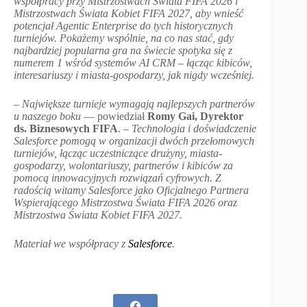
współpracy przy Mistrzostwach Świata FIFA 2026 i
Mistrzostwach Świata Kobiet FIFA 2027, aby wnieść
potencjał Agentic Enterprise do tych historycznych
turniejów. Pokażemy wspólnie, na co nas stać, gdy
najbardziej popularna gra na świecie spotyka się z
numerem 1 wśród systemów AI CRM – łącząc kibiców,
interesariuszy i miasta-gospodarzy, jak nigdy wcześniej.
–
Największe turnieje wymagają najlepszych partnerów
u naszego boku
— powiedział
Romy Gai, Dyrektor
ds. Biznesowych FIFA
.
– Technologia i doświadczenie
Salesforce pomogą w organizacji dwóch przełomowych
turniejów, łącząc uczestniczące drużyny, miasta-
gospodarzy, wolontariuszy, partnerów i kibiców za
pomocą innowacyjnych rozwiązań cyfrowych. Z
radością witamy Salesforce jako Oficjalnego Partnera
Wspierającego Mistrzostwa Świata FIFA 2026 oraz
Mistrzostwa Świata Kobiet FIFA 2027.
Materiał we współpracy z
Salesforce
.