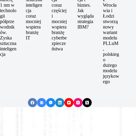
1 nm w
inteligen
coraz
biznes.
Wrocła
technolo
cja
częściej
Jak
wia i
gii
coraz
i
wygląda
Łodzi
półprze
mocniej
mocniej
strategia
stworzą
wodnik
wspiera
wspiera
IBM?
nowy
ów.
branżę
branżę
wariant
Zyska
IT
cyberbe
modelu
sztuczna
zpiecze
PLLuM
inteligen
ństwa
,
cja
polskieg
o
dużego
modelu
językow
ego