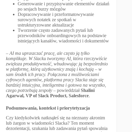
Generowanie i przypisywanie elementów działań
po sesjach burzy mózgów
Dopracowywanie i przeformatowywanie
surowych notatek ze spotkań w
ustrukturyzowane aktualizacje
Tworzenie często zadawanych pytań lub
przewodników onboardingowych na podstawie
istniejących kanałów, wiadomości i dokumentów
–
AI ma upraszczać pracę, ale często ją tylko
komplikuje. W Slacku tworzymy AI, która rzeczywiście
zwiększa produktywność, wbudowując ją bezpośrednio
w platformę, którą użytkownicy znają i kochają – w
sam środek ich pracy. Połączona z możliwościami
cyfrowych agentów, platforma pracy Slacka staje się
bardziej intuicyjna, inteligentna i gotowa na wszystko,
czego potrzebują zespoły
– powieddział
Shalini
Agarwal, VP of Slack Product, Salesforce
.
Podsumowania, kontekst i priorytetyzacja
Czy kiedykolwiek natknąłeś się na nieznany akronim
lub żargon w wiadomości Slacka? Ten moment
dezorientacji, szukania lub zadawania pytań spowalnia