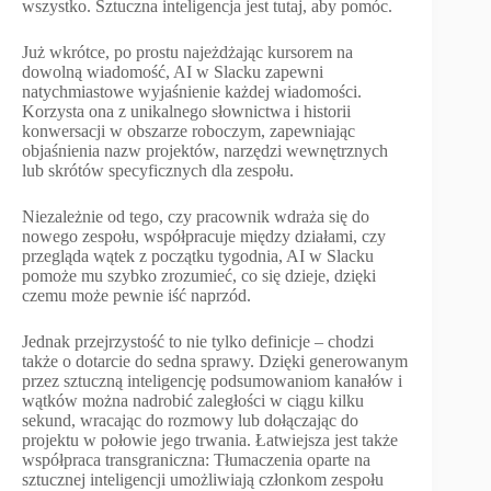
wszystko. Sztuczna inteligencja jest tutaj, aby pomóc.
Już wkrótce, po prostu najeżdżając kursorem na
dowolną wiadomość, AI w Slacku zapewni
natychmiastowe wyjaśnienie każdej wiadomości.
Korzysta ona z unikalnego słownictwa i historii
konwersacji w obszarze roboczym, zapewniając
objaśnienia nazw projektów, narzędzi wewnętrznych
lub skrótów specyficznych dla zespołu.
Niezależnie od tego, czy pracownik wdraża się do
nowego zespołu, współpracuje między działami, czy
przegląda wątek z początku tygodnia, AI w Slacku
pomoże mu szybko zrozumieć, co się dzieje, dzięki
czemu może pewnie iść naprzód.
Jednak przejrzystość to nie tylko definicje – chodzi
także o dotarcie do sedna sprawy. Dzięki generowanym
przez sztuczną inteligencję podsumowaniom kanałów i
wątków można nadrobić zaległości w ciągu kilku
sekund, wracając do rozmowy lub dołączając do
projektu w połowie jego trwania. Łatwiejsza jest także
współpraca transgraniczna: Tłumaczenia oparte na
sztucznej inteligencji umożliwiają członkom zespołu