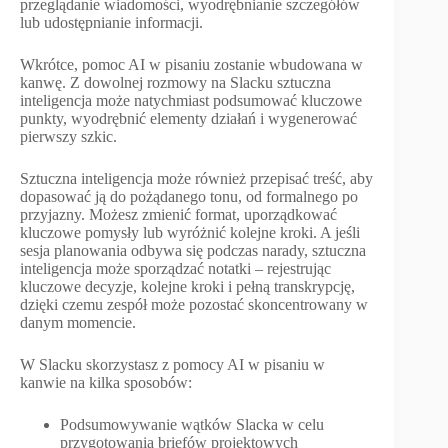
przeglądanie wiadomości, wyodrębnianie szczegółów
lub udostępnianie informacji.
Wkrótce, pomoc AI w pisaniu zostanie wbudowana w
kanwę. Z dowolnej rozmowy na Slacku sztuczna
inteligencja może natychmiast podsumować kluczowe
punkty, wyodrębnić elementy działań i wygenerować
pierwszy szkic.
Sztuczna inteligencja może również przepisać treść, aby
dopasować ją do pożądanego tonu, od formalnego po
przyjazny. Możesz zmienić format, uporządkować
kluczowe pomysły lub wyróżnić kolejne kroki. A jeśli
sesja planowania odbywa się podczas narady, sztuczna
inteligencja może sporządzać notatki – rejestrując
kluczowe decyzje, kolejne kroki i pełną transkrypcję,
dzięki czemu zespół może pozostać skoncentrowany w
danym momencie.
W Slacku skorzystasz z pomocy AI w pisaniu w
kanwie na kilka sposobów:
Podsumowywanie wątków Slacka w celu
przygotowania briefów projektowych