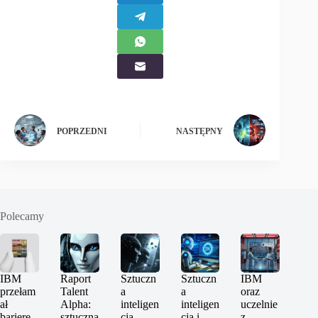
POPRZEDNI
NASTĘPNY
Polecamy
IBM
Raport
Sztuczn
Sztuczn
IBM
przełam
Talent
a
a
oraz
ał
Alpha:
inteligen
inteligen
uczelnie
barierę
sztuczna
cja
cja i
z