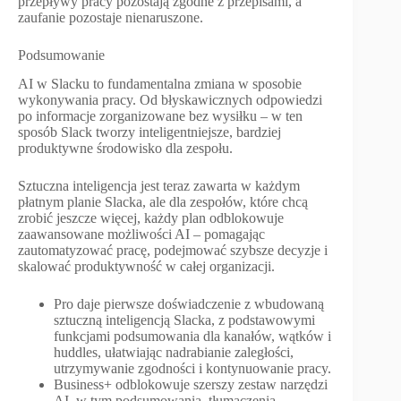
przepływy pracy pozostają zgodne z przepisami, a
zaufanie pozostaje nienaruszone.
Podsumowanie
AI w Slacku to fundamentalna zmiana w sposobie
wykonywania pracy. Od błyskawicznych odpowiedzi
po informacje zorganizowane bez wysiłku – w ten
sposób Slack tworzy inteligentniejsze, bardziej
produktywne środowisko dla zespołu.
Sztuczna inteligencja jest teraz zawarta w każdym
płatnym planie Slacka, ale dla zespołów, które chcą
zrobić jeszcze więcej, każdy plan odblokowuje
zaawansowane możliwości AI – pomagając
zautomatyzować pracę, podejmować szybsze decyzje i
skalować produktywność w całej organizacji.
Pro daje pierwsze doświadczenie z wbudowaną
sztuczną inteligencją Slacka, z podstawowymi
funkcjami podsumowania dla kanałów, wątków i
huddles, ułatwiając nadrabianie zaległości,
utrzymywanie zgodności i kontynuowanie pracy.
Business+ odblokowuje szerszy zestaw narzędzi
AI, w tym podsumowania, tłumaczenia,