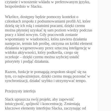
czytanie i wnoszenie wkładu w preferowanym języku,
bezpośrednio w Slacku.
Wkrótce, dostępny będzie pomocny kontekst o
członkach zespołu z podsumowaniami profili AI, które
dzielą się ich rolą i ostatnimi pracami, dzięki czemu
można płynniej uzyskać tę sam poziom wiedzy podczas
pracy z kimś nowym. Gdy pracownik zostanie
wspomniany w wiadomości, która zawiera działania
następcze, termin lub prośbę, otrzyma on krótki element
działania wygenerowany przez sztuczną inteligencję w
widoku aktywności, który podkreśla, czego się
oczekuje – dzięki czemu można szybciej ustalić
priorytety i podjąć działania.
Razem, funkcje te pomagają zespołom skupić się na
tym, co najważniejsze, dzięki czemu mogą pozostać w
synchronizacji, działać szybko i utrzymywać tempo.
Przejrzysty interfejs
Slack upraszcza swój projekt, aby zapewnić
intuicyjność, spójność i koncentrację. Zmieniają
kluczowe elementy interfejsu Slacka, zaczynając od