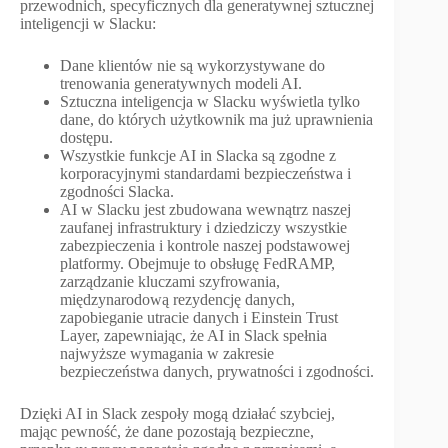
przewodnich, specyficznych dla generatywnej sztucznej
inteligencji w Slacku:
Dane klientów nie są wykorzystywane do
trenowania generatywnych modeli AI.
Sztuczna inteligencja w Slacku wyświetla tylko
dane, do których użytkownik ma już uprawnienia
dostępu.
Wszystkie funkcje AI in Slacka są zgodne z
korporacyjnymi standardami bezpieczeństwa i
zgodności Slacka.
AI w Slacku jest zbudowana wewnątrz naszej
zaufanej infrastruktury i dziedziczy wszystkie
zabezpieczenia i kontrole naszej podstawowej
platformy. Obejmuje to obsługę FedRAMP,
zarządzanie kluczami szyfrowania,
międzynarodową rezydencję danych,
zapobieganie utracie danych i Einstein Trust
Layer, zapewniając, że AI in Slack spełnia
najwyższe wymagania w zakresie
bezpieczeństwa danych, prywatności i zgodności.
Dzięki AI in Slack zespoły mogą działać szybciej,
mając pewność, że dane pozostają bezpieczne,