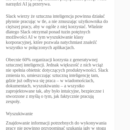
narzędzi AI ją przerywa.
Slack wierzy że sztuczna inteligencja powinna działać
płynnie pracując w tle, a nie zmuszając użytkownika do
cięższej pracy, aby w ogóle z niej korzystać. Właśnie
dlatego Slack otrzymał ponad tuzin potężnych
możliwości AI w tym wyszukiwanie klasy
korporacyjnej, które pozwala natychmiast znaleźć
wszystko w połączonych aplikacjach.
Obecnie 60% organizacji korzysta z generatywnej
sztucznej inteligencji. Jednak większość z nich wciąż
nie spełnia obietnic dotyczących produktywności. Slack
zmienia to, umieszczając sztuczną inteligencję tam,
gdzie już odbywa się praca – w wiadomościach,
dokumentach, wyszukiwaniu – a wszystko
zaprojektowane tak, aby było intuicyjne, bezpieczne i
stworzone z myślą o tym, jak faktycznie pracują
zespoły.
Wyszukiwanie
Znajdowanie informacji potrzebnych do wykonywania
pracy nie powinno przypominać szukania igły w stogu