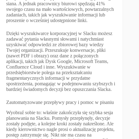
siana. A jednak pracownicy biurowi spędzają 41%
swojego czasu na mało wartościowych, powtarzalnych
zadaniach, takich jak wyszukiwanie informacji lub
proszenie o wcześniej udostępnione linki.
Dzięki wyszukiwarce korporacyjnej w Slacku możesz
zadawać pytania własnymi słowami i natychmiast
uzyskiwać odpowiedzi ze zbiorowej bazy wiedzy
Twojej organizacji. Przeszukuje konwersacje, pliki
(nawet PDF i obrazy) oraz dane z połączonych
aplikacji, takich jak Dysk Google, Microsoft Teams,
Confluence Cloud i inne. Wyszukiwanie w
przedsiębiorstwie polega na przekształcaniu
fragmentarycznych informacji w przydatne
spostrzeżenia, pomagając w podejmowaniu szybszych i
bardziej świadomych decyzji bez opuszczania Slacka.
Zautomatyzowane przepływy pracy i pomoc w pisaniu
Wyobraź sobie to: właśnie zakończyła się szybka sesja
planowania na Slacku. Pomysły przepłynęły, decyzje
zostały podjęte, a kolejne kroki zostały nakreślone. Ale
kiedy kierownictwo nagle prosi o aktualizację projektu,
postęp zatrzymuje się. Nikt nie ma czasu na