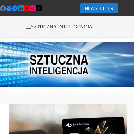
Przejdź
do
NEWSLETTER
treści
SZTUCZNA INTELIGENCJA