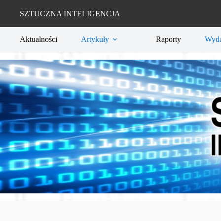
Przejdź
do
SZTUCZNA INTELIGENCJA
treści
Aktualności
Artykuły
Raporty
Wyda