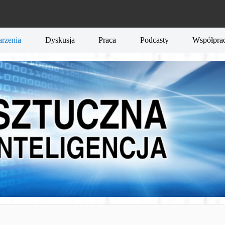
rzenia
Dyskusja
Praca
Podcasty
Współpra