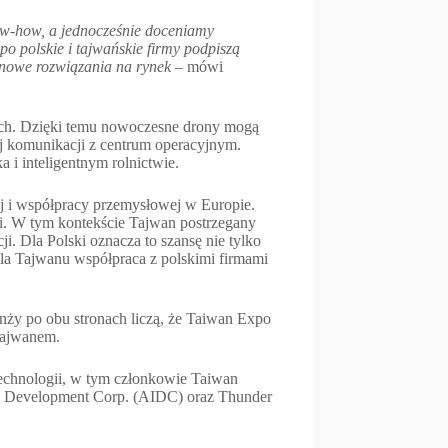
ow-how, a jednocześnie doceniamy
 polskie i tajwańskie firmy podpiszą
 nowe rozwiązania na rynek –
mówi
niach. Dzięki temu nowoczesne drony mogą
j komunikacji z centrum operacyjnym.
 i inteligentnym rolnictwie.
ej i współpracy przemysłowej w Europie.
i. W tym kontekście Tajwan postrzegany
i. Dla Polski oznacza to szansę nie tylko
la Tajwanu współpraca z polskimi firmami
anży po obu stronach liczą, że Taiwan Expo
Tajwanem.
echnologii, w tym członkowie Taiwan
ial Development Corp. (AIDC) oraz Thunder