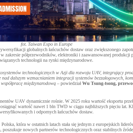
fot. Taiwan Expo in Europe
dywersyfikacji globalnych łańcuchów dostaw oraz zwiększonego zapo
 w zakresie półprzewodników, elektroniki i zaawansowanej produkcji
wiązanych technologii na rynki międzynarodowe.
osystemów technologicznych w Azji dla rozwoju UAV, integrujący prod
uje nad dalszym wzmacnianiem integracji systemów bezzałogowych, kom
z współpracę międzynarodową
–
powiedział
Wu Tsung-tsong, przewod
nentów UAV dynamicznie rośnie. W 2025 roku wartość eksportu prze
osiągnąć wartość nawet 1 bln TWD w ciągu najbliższych pięciu lat. 
dywersyfikowanych i odpornych łańcuchów dostaw.
 Polska, która w ostatnich latach stała się jednym z europejskich li
, poszukuje nowych partnerów technologicznych oraz stabilnych źród