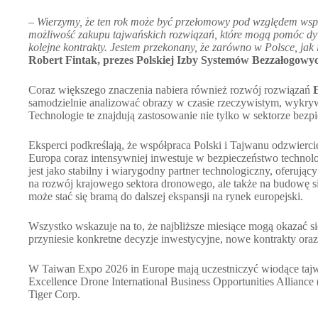
–
Wierzymy, że ten rok może być przełomowy pod względem wsp
możliwość zakupu tajwańskich rozwiązań, które mogą pomóc dywe
kolejne kontrakty. Jestem przekonany, że zarówno w Polsce, ja
Robert Fintak, prezes Polskiej Izby Systemów Bezzałogowy
Coraz większego znaczenia nabiera również rozwój rozwiązań
samodzielnie analizować obrazy w czasie rzeczywistym, wykryw
Technologie te znajdują zastosowanie nie tylko w sektorze bezpi
Eksperci podkreślają, że współpraca Polski i Tajwanu odzwierci
Europa coraz intensywniej inwestuje w bezpieczeństwo technol
jest jako stabilny i wiarygodny partner technologiczny, oferują
na rozwój krajowego sektora dronowego, ale także na budowę s
może stać się bramą do dalszej ekspansji na rynek europejski.
Wszystko wskazuje na to, że najbliższe miesiące mogą okazać si
przyniesie konkretne decyzje inwestycyjne, nowe kontrakty ora
W Taiwan Expo 2026 in Europe mają uczestniczyć wiodące taj
Excellence Drone International Business Opportunities Allian
Tiger Corp.