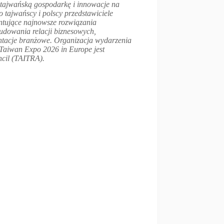
 tajwańską gospodarkę i innowacje na
 tajwańscy i polscy przedstawiciele
ntujące najnowsze rozwiązania
udowania relacji biznesowych,
entacje branżowe. Organizacja wydarzenia
 Taiwan Expo 2026 in Europe jest
ncil (TAITRA).