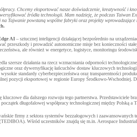
ółpracy. Chcemy eksportować nasze doświadczenie, kreatywność i kn
rsyfikować źródła technologii. Mam nadzieję, że podczas Taiwan Expo
k i na Tajwanie powstaną wspólne fabryki oraz projekty wprowadzające
ch.
Edge AI
–
sztucznej inteligencji działającej bezpośrednio na urządze
ać przeszkody i prowadzić autonomiczne misje bez konieczności stałe
eczeństwa, ale również w energetyce, logistyce, monitoringu środowiska
edla szersze działania na rzecz wzmacniania odporności technologiczn
ogiczne oraz dywersyfikację łańcuchów dostaw kluczowych technologi
cy wysokie standardy cyberbezpieczeństwa oraz transparentności produkcj
ilnej pozycji eksportowej w regionie Europy Środkowo-Wschodniej. D
ę kluczowe dla dalszego rozwoju tego partnerstwa. Przedstawiciele br
z początek długofalowej współpracy technologicznej między Polską a 
wańskie firmy z sektora systemów bezzałogowych i zaawansowanych t
ce (TEDIBOA). Wśród uczestników znajdą się m.in. Aerospace Industr