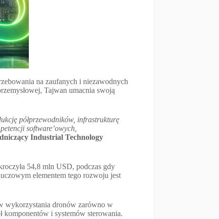
trzebowania na zaufanych i niezawodnych
 przemysłowej, Tajwan umacnia swoją
ukcję półprzewodników, infrastrukturę
petencji software’owych,
niczący Industrial Technology
kroczyła 54,8 mln USD, podczas gdy
Kluczowym elementem tego rozwoju jest
derów wykorzystania dronów zarówno w
eł komponentów i systemów sterowania.