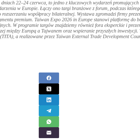
w dniach 22–24 czerwca, to jedno z kluczowych wydarzeń promujących
rzenia w Europie. Łączy ono targi branżowe z forum, podczas którego
rozszerzaniu współpracy bilateralnej. Wystawa zgromadzi firmy preze
segmentu premium. Taiwan Expo 2026 in Europe stanowi platformę do b
jnych. W programie targów znajdziemy również fora eksperckie i prez
ej między Europą a Tajwanem oraz wspieranie przyszłych inwestycji.
(TITA), a realizowane przez Taiwan External Trade Development Cou