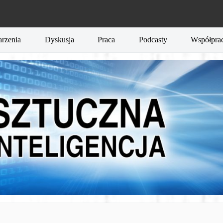
rzenia
Dyskusja
Praca
Podcasty
Współpra