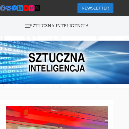
Przejdź
do
NEWSLETTER
treści
SZTUCZNA INTELIGENCJA