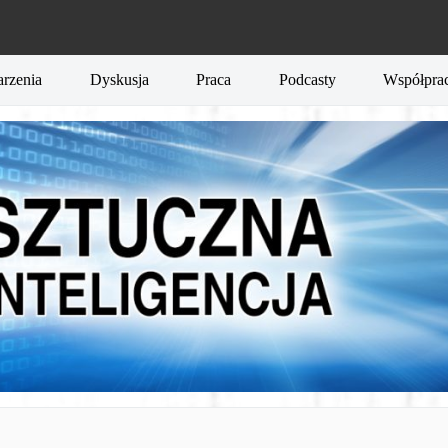
rzenia
Dyskusja
Praca
Podcasty
Współpra