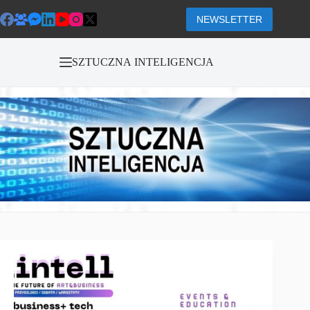
Przejdź
do
NEWSLETTER
treści
SZTUCZNA INTELIGENCJA