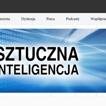
rzenia
Dyskusja
Praca
Podcasty
Współpra