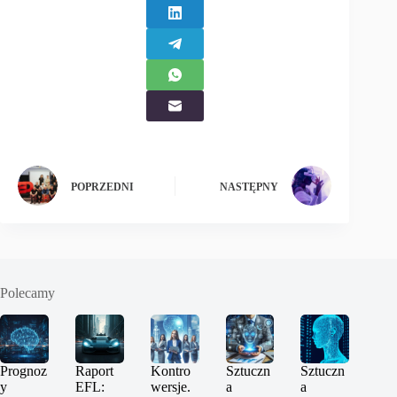
POPRZEDNI
NASTĘPNY
Polecamy
Prognoz
Raport
Kontro
Sztuczn
Sztuczn
y
EFL:
wersje.
a
a