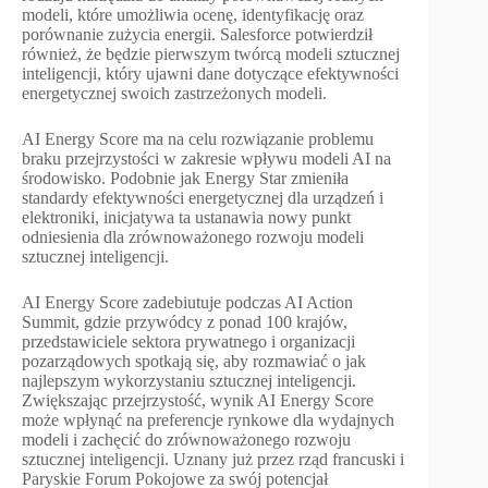
modeli, które umożliwia ocenę, identyfikację oraz
porównanie zużycia energii. Salesforce potwierdził
również, że będzie pierwszym twórcą modeli sztucznej
inteligencji, który ujawni dane dotyczące efektywności
energetycznej swoich zastrzeżonych modeli.
AI Energy Score ma na celu rozwiązanie problemu
braku przejrzystości w zakresie wpływu modeli AI na
środowisko. Podobnie jak Energy Star zmieniła
standardy efektywności energetycznej dla urządzeń i
elektroniki, inicjatywa ta ustanawia nowy punkt
odniesienia dla zrównoważonego rozwoju modeli
sztucznej inteligencji.
AI Energy Score zadebiutuje podczas AI Action
Summit, gdzie przywódcy z ponad 100 krajów,
przedstawiciele sektora prywatnego i organizacji
pozarządowych spotkają się, aby rozmawiać o jak
najlepszym wykorzystaniu sztucznej inteligencji.
Zwiększając przejrzystość, wynik AI Energy Score
może wpłynąć na preferencje rynkowe dla wydajnych
modeli i zachęcić do zrównoważonego rozwoju
sztucznej inteligencji. Uznany już przez rząd francuski i
Paryskie Forum Pokojowe za swój potencjał