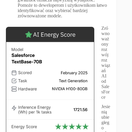
Pomoże to deweloperom i użytkownikom łatwo
identyfikować oraz wybierać bardziej
zrównoważone modele.
Zró
wno
waż
ony
roz
wój
roz
wiąz
ań
AI
od
Sale
sFor
ce
Jesie
nią
ubie
głeg
o