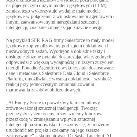
na pojedynczym dużym modelu językowym (LLM),
zamiast tego wykorzystuje wydajne małe modele
językowe w połączeniu z wnioskowaniem agentowym i
innymi zaawansowanymi narzędziami sztucznej
inteligencji, znacznie zmniejszając zużycie energii.
Na przykład SFR-RAG firmy Salesforce to mały model
językowy zoptymalizowany pod kątem dokładnych i
niezawodnych zadań. Wyodrębnia dokładne fakty i
obsługuje złożone pytania, dostarczając wiarygodnych
odpowiedzi z większą wydajnością i niższym zużyciem
energii. Ponadto Agentforce wykorzystuje dostosowane
dane i metadane z Salesforce Data Cloud i Salesforce
Platform, umożliwiając wysoką dokładność i szybkość
reakcji przy jednoczesnym zminimalizowaniu
marnowania zasobów obliczeniowych.
„AI Energy Score to prawdziwy kamień milowy
zrównoważonej sztucznej inteligencji. Tworząc
przejrzysty system oceny, rozwiązujemy kluczową
przeszkodę w zmniejszaniu wpływu sztucznej
inteligencji na środowisko. Cieszymy się, że możemy
uruchomić ten projekt i czekamy na jego szersze
zastosowanie” – skomentowała Dr Sasha Luccioni, AI