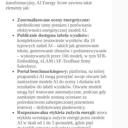
transformacyjny, AI Energy Score zawiera takie
elementy jak:
Znormalizowane oceny energetyczne:
ujednolicone ramy pomiaru i porównania
efektywności energetycznej modeli AI.
Publicznie dostępna tabela wyników:
kompleksowe zestawienie wyników dla 10
typowych zadań AI – takich jak generowanie
tekstu, generowanie obrazów i podsumowywanie
– wykonywanych przez 166 modeli, w tym SFR-
Embedding, xLAM i SF-TextBase firmy
Salesforce.
Portal benchmarkingowy:
platforma, na której
programiści AI mogą przesyłać swoje otwarte lub
zastrzeżone modele AI do oceny i dodania ich
rezultatów do tabeli wyników. Otwarte modele
mogą być testowane automatycznie, podczas gdy
zamknięte modele zostaną oceniane za
pośrednictwem zabezpieczonej przestrzeni
testowej – dedykowanej piaskownicy.
Rozpoznawalna etykieta zużycia energii:
nowa
etykieta oceniająca zużycie energii przez modele
AI w skali od 1 do 5 gwiazdek, gdzie pięć
gwiazdek oznacza najwyższą wydajność.