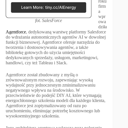
roku
firm
a
wpr
fot. SalesForce
owa
dziła
Agentforce
, dedykowaną warstwę platformy Salesforce
do wdrażania autonomicznych agentów AI w dowolnej
funkcji biznesowej. Agentforce oferuje narzędzia do
tworzenia i dostosowywania agentów, a także
bibliotekę gotowych do użycia umiejętności
dedykowanych sprzedaży, usługom, marketingowi,
handlowi, czy też Tableau i Slack.
Agentforce został zbudowany z myślą o
zrównoważonym rozwoju, zapewniając wysoką
wydajność przy jednoczesnym zminimalizowaniu
negatywnego wpływu na środowisko. W
przeciwieństwie do podejść DIY AI, które wymagają
energochłonnego szkolenia modeli dla każdego klienta,
Agentforce jest zoptymalizowany od razu po
uruchomieniu, eliminując potrzebę kosztownego lub
wysokoemisyjnego szkolenia.
Jego architektura agentowa wykracza poza poleganie