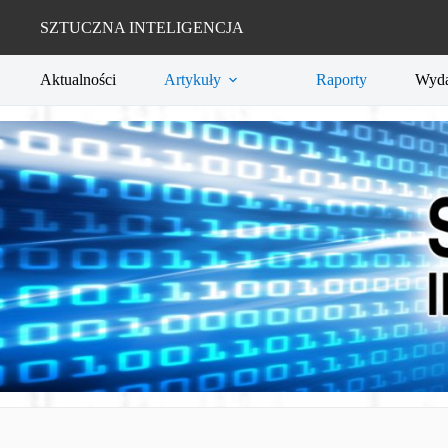
Przejdź
do
SZTUCZNA INTELIGENCJA
treści
Aktualności
Artykuły
Raporty
Wyda