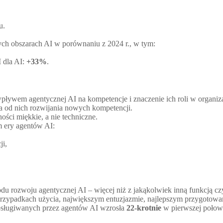
u.
ch obszarach AI w porównaniu z 2024 r., w tym:
 dla AI:
+33%
.
pływem agentycznej AI na kompetencje i znaczenie ich roli w organiza
 od nich rozwijania nowych kompetencji.
ści miękkie, a nie techniczne.
m ery agentów AI:
ji,
wodu rozwoju agentycznej AI – więcej niż z jakąkolwiek inną funkcją cz
przypadkach użycia, największym entuzjazmie, najlepszym przygotowan
bsługiwanych przez agentów AI wzrosła
22-krotnie
w pierwszej połowi