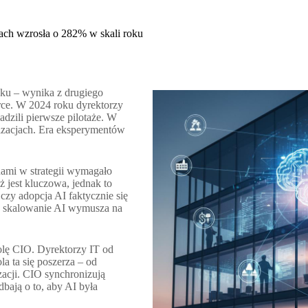
rmach wzrosła o 282% w skali roku
ku – wynika z drugiego
ce. W 2024 roku dyrektorzy
adzili pierwsze pilotaże. W
nizacjach. Era eksperymentów
ami w strategii wymagało
ż jest kluczowa, jednak to
czy adopcja AI faktycznie się
e skalowanie AI wymusza na
olę CIO. Dyrektorzy IT od
a ta się poszerza – od
zacji. CIO synchronizują
dbają o to, aby AI była