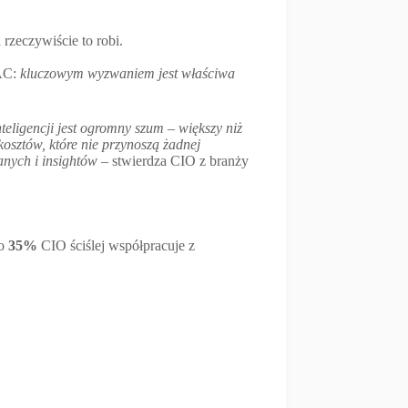
rzeczywiście to robi.
PAC:
kluczowym wyzwaniem jest właściwa
teligencji jest ogromny szum – większy niż
kosztów, które nie przynoszą żadnej
anych i insightów
– stwierdza CIO z branży
ko
35%
CIO ściślej współpracuje z