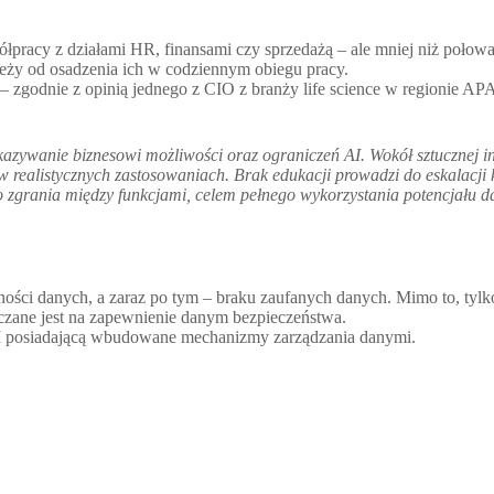
łpracy z działami HR, finansami czy sprzedażą – ale mniej niż połowa 
eży od osadzenia ich w codziennym obiegu pracy.
zgodnie z opinią jednego z CIO z branży life science w regionie A
skazywanie biznesowi możliwości oraz ograniczeń AI. Wokół sztucznej in
w realistycznych zastosowaniach. Brak edukacji prowadzi do eskalacji 
o zgrania między funkcjami, celem pełnego wykorzystania potencjału d
ości danych, a zaraz po tym – braku zaufanych danych. Mimo to, tyl
czane jest na zapewnienie danym bezpieczeństwa.
I posiadającą wbudowane mechanizmy zarządzania danymi.