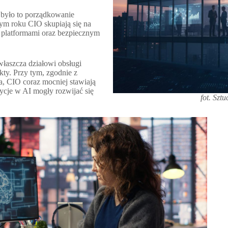
u było to porządkowanie
tym roku CIO skupiają się na
 platformami oraz bezpiecznym
właszcza działowi obsługi
kty. Przy tym, zgodnie z
, CIO coraz mocniej stawiają
ycje w AI mogły rozwijać się
fot. Sztu