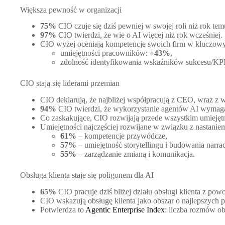
Większa pewność w organizacji
75%
CIO czuje się dziś pewniej w swojej roli niż rok tem
97%
CIO twierdzi, że wie o AI więcej niż rok wcześniej.
CIO wyżej oceniają kompetencje swoich firm w kluczowy
umiejętności pracowników:
+43%
,
zdolność identyfikowania wskaźników sukcesu/KPI
CIO stają się liderami przemian
CIO deklarują, że najbliżej współpracują z CEO, wraz z w
94%
CIO twierdzi, że wykorzystanie agentów AI wymaga
Co zaskakujące, CIO rozwijają przede wszystkim umiejętno
Umiejętności najczęściej rozwijane w związku z nastanie
61%
– kompetencje przywódcze,
57%
– umiejętność storytellingu i budowania narrac
55%
– zarządzanie zmianą i komunikacja.
Obsługa klienta staje się poligonem dla AI
65%
CIO pracuje dziś bliżej działu obsługi klienta z po
CIO wskazują obsługę klienta jako obszar o najlepszych 
Potwierdza to
Agentic Enterprise Index
: liczba rozmów o