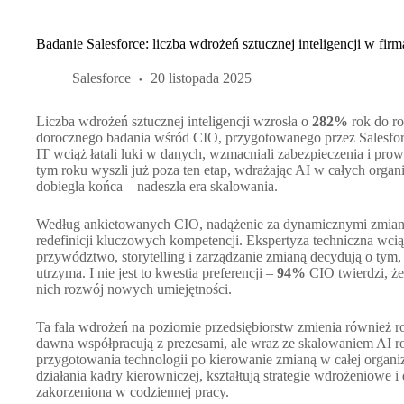
Badanie Salesforce: liczba wdrożeń sztucznej inteligencji w fi
Salesforce
20 listopada 2025
Liczba wdrożeń sztucznej inteligencji wzrosła o
282%
rok do ro
dorocznego badania wśród CIO, przygotowanego przez Salesfor
IT wciąż łatali luki w danych, wzmacniali zabezpieczenia i prow
tym roku wyszli już poza ten etap, wdrażając AI w całych orga
dobiegła końca – nadeszła era skalowania.
Według ankietowanych CIO, nadążenie za dynamicznymi zmian
redefinicji kluczowych kompetencji. Ekspertyza techniczna wcią
przywództwo, storytelling i zarządzanie zmianą decydują o tym, 
utrzyma. I nie jest to kwestia preferencji –
94%
CIO twierdzi, ż
nich rozwój nowych umiejętności.
Ta fala wdrożeń na poziomie przedsiębiorstw zmienia również r
dawna współpracują z prezesami, ale wraz ze skalowaniem AI rol
przygotowania technologii po kierowanie zmianą w całej organi
działania kadry kierowniczej, kształtują strategie wdrożeniowe i 
zakorzeniona w codziennej pracy.