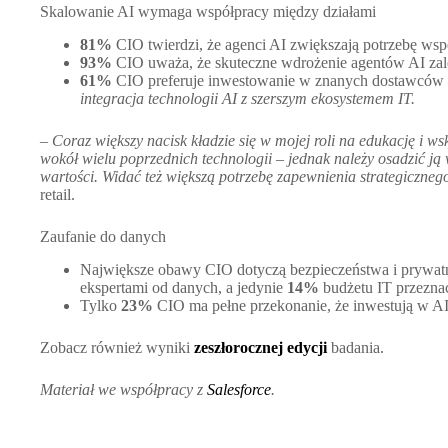
Skalowanie AI wymaga współpracy między działami
81%
CIO twierdzi, że agenci AI zwiększają potrzebę wspó
93%
CIO uważa, że skuteczne wdrożenie agentów AI zal
61%
CIO preferuje inwestowanie w znanych dostawców – 
integracja technologii AI z szerszym ekosystemem IT.
–
Coraz większy nacisk kładzie się w mojej roli na edukację i w
wokół wielu poprzednich technologii – jednak należy osadzić ją 
wartości. Widać też większą potrzebę zapewnienia strategiczneg
retail.
Zaufanie do danych
Największe obawy CIO dotyczą bezpieczeństwa i prywatn
ekspertami od danych, a jedynie
14%
budżetu IT przezna
Tylko
23%
CIO ma pełne przekonanie, że inwestują w A
Zobacz również wyniki
zeszłorocznej edycji
badania.
Materiał we współpracy z
Salesforce
.