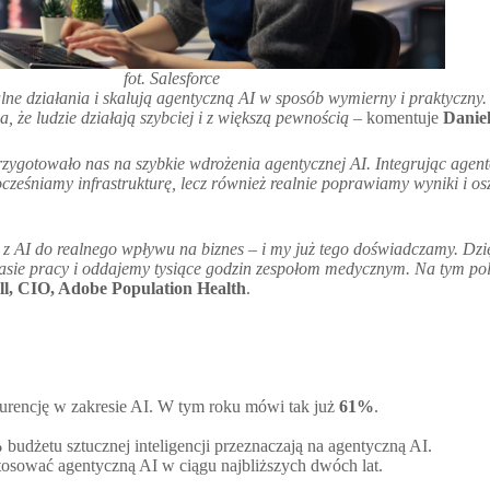
fot. Salesforce
alne działania i skalują agentyczną AI w sposób wymierny i praktyczn
 że ludzie działają szybciej i z większą pewnością
– komentuje
Daniel
rzygotowało nas na szybkie wdrożenia agentycznej AI. Integrując agen
cześniamy infrastrukturę, lecz również realnie poprawiamy wyniki i o
z AI do realnego wpływu na biznes – i my już tego doświadczamy. Dzi
zasie pracy i oddajemy tysiące godzin zespołom medycznym. Na tym po
l, CIO, Adobe Population Health
.
rencję w zakresie AI. W tym roku mówi tak już
61%
.
%
budżetu sztucznej inteligencji przeznaczają na agentyczną AI.
 stosować agentyczną AI w ciągu najbliższych dwóch lat.