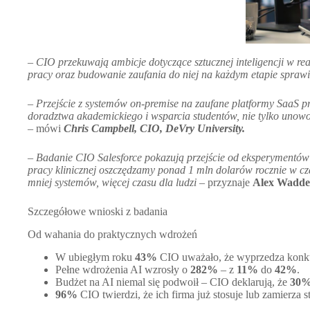
–
CIO przekuwają ambicje dotyczące sztucznej inteligencji w re
pracy oraz budowanie zaufania do niej na każdym etapie sprawia,
–
Przejście z systemów on-premise na zaufane platformy SaaS p
doradztwa akademickiego i wsparcia studentów, nie tylko unowo
– mówi
Chris Campbell, CIO, DeVry University.
–
Badanie CIO Salesforce pokazują przejście od eksperymentów 
pracy klinicznej oszczędzamy ponad 1 mln dolarów rocznie w c
mniej systemów, więcej czasu dla ludzi
– przyznaje
Alex Waddel
Szczegółowe wnioski z badania
Od wahania do praktycznych wdrożeń
W ubiegłym roku
43%
CIO uważało, że wyprzedza konku
Pełne wdrożenia AI wzrosły o
282%
– z
11%
do
42%
.
Budżet na AI niemal się podwoił – CIO deklarują, że
30
96%
CIO twierdzi, że ich firma już stosuje lub zamierza