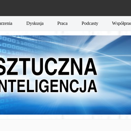
rzenia
Dyskusja
Praca
Podcasty
Współpra