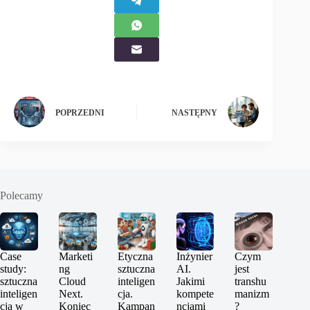
POPRZEDNI
NASTĘPNY
Polecamy
Case
Marketi
Etyczna
Inżynier
Czym
study:
ng
sztuczna
AI.
jest
sztuczna
Cloud
inteligen
Jakimi
transhu
inteligen
Next.
cja.
kompete
manizm
cja w
Koniec
Kampan
ncjami
?