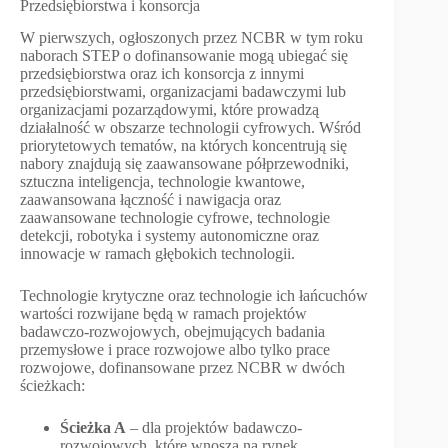
Przedsiębiorstwa i konsorcja
W pierwszych, ogłoszonych przez NCBR w tym roku
naborach STEP o dofinansowanie mogą ubiegać się
przedsiębiorstwa oraz ich konsorcja z innymi
przedsiębiorstwami, organizacjami badawczymi lub
organizacjami pozarządowymi, które prowadzą
działalność w obszarze technologii cyfrowych. Wśród
priorytetowych tematów, na których koncentrują się
nabory znajdują się zaawansowane półprzewodniki,
sztuczna inteligencja, technologie kwantowe,
zaawansowana łączność i nawigacja oraz
zaawansowane technologie cyfrowe, technologie
detekcji, robotyka i systemy autonomiczne oraz
innowacje w ramach głębokich technologii.
Technologie krytyczne oraz technologie ich łańcuchów
wartości rozwijane będą w ramach projektów
badawczo-rozwojowych, obejmujących badania
przemysłowe i prace rozwojowe albo tylko prace
rozwojowe, dofinansowane przez NCBR w dwóch
ścieżkach:
Ścieżka A
– dla projektów badawczo-
rozwojowych, które wnoszą na rynek