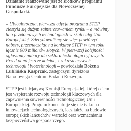
Działanie realizowane jest ze środków programu
Fundusze Europejskie dla Nowoczesnej
Gospodarki.
–
Ubiegłoroczna, pierwsza edycja programu STEP
cieszyła się dużym zainteresowaniem rynku – a mówimy
tu o przełomowych technologiach w skali całej Unii
Europejskiej. Zdecydowaliśmy się więc powtórzyć
nabory, przeznaczając na konkursy STEP w tym roku
łącznie 900 milionów złotych. W pierwszej kolejności
ogłaszamy nabory dla sektora technologii cyfrowych.
Przed nami jeszcze kolejne, z zakresu czystych
technologii i biotechnologii
– powiedziała
Bożena
Lublińska-Kasprzak
, zastępczyni dyrektora
Narodowego Centrum Badań i Rozwoju.
STEP jest inicjatywą Komisji Europejskiej, której celem
jest wspieranie rozwoju technologii kluczowych dla
zapewnienia suwerenności technologicznej Unii
Europejskiej. Program koncentruje się nie tylko na
innowacjach technologicznych, lecz także na budowie
europejskich łańcuchów wartości oraz wzmacnianiu
bezpieczeństwa gospodarczego.