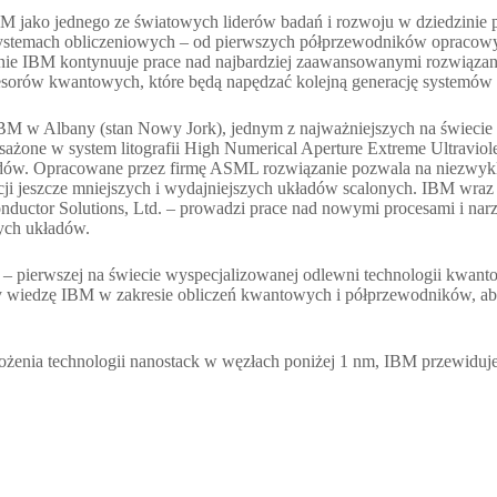
BM jako jednego ze światowych liderów badań i rozwoju w dziedzinie 
systemach obliczeniowych – od pierwszych półprzewodników opracow
nie IBM kontynuuje prace nad najbardziej zaawansowanymi rozwiązan
rocesorów kwantowych, które będą napędzać kolejną generację systemów
 IBM w Albany (stan Nowy Jork), jednym z najważniejszych na świe
sażone w system litografii High Numerical Aperture Extreme Ultravi
ładów. Opracowane przez firmę ASML rozwiązanie pozwala na niezwyk
i jeszcze mniejszych i wydajniejszych układów scalonych. IBM wraz
ctor Solutions, Ltd. – prowadzi prace nad nowymi procesami i narz
cych układów.
– pierwszej na świecie wyspecjalizowanej odlewni technologii kwant
ży wiedzę IBM w zakresie obliczeń kwantowych i półprzewodników,
żenia technologii nanostack w węzłach poniżej 1 nm, IBM przewiduje,