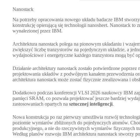
Nanostack
Na potrzeby opracowania nowego układu badacze IBM stworzyli
konstrukcję opierającą się technologii nanosheet. Nanostack to
wynalezionej przez IBM.
Architektura nanostack polega na pionowym układaniu i wzaje
zwiększyć liczbę tranzystorów na pojedynczym układzie, a jed
wydajnościowe i energetyczne każdego tranzystora mogą być op
Działanie architektury nanostack zostało potwierdzone poprzez 
projektowania układów z podwójnym kanałem przewodzenia oraz
architektura nanostack może zostać fizycznie zrealizowana i obs
Dodatkowo podczas konferencji VLSI 2026 naukowcy IBM zaprez
pamięci SRAM, co pozwala projektować jeszcze bardziej wydaj
zastosowaniach opartych na
sztucznej inteligencji
.
Nowa konstrukcja po raz pierwszy umożliwia rozwój technologii
poziomie wymiarów zbliżonych do pojedynczych atomów. Choć o
produkcyjnego, a nie do rzeczywistych wymiarów fizycznych tra
Według planów rozwoju IBM architektura nanostack stworzy po