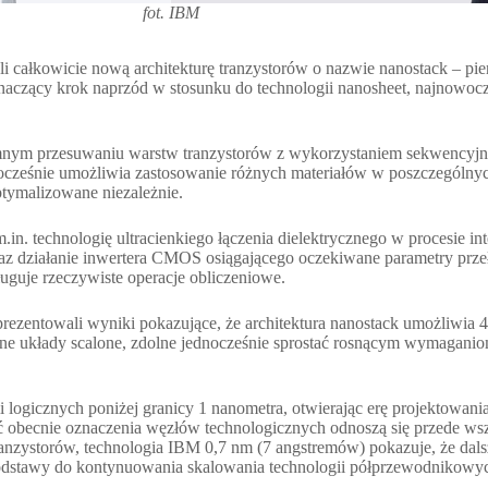
fot. IBM
 całkowicie nową architekturę tranzystorów o nazwie nanostack – pi
 znaczący krok naprzód w stosunku do technologii nanosheet, najnowocze
mnym przesuwaniu warstw tranzystorów z wykorzystaniem sekwencyjnej
nocześnie umożliwia zastosowanie różnych materiałów w poszczególny
tymalizowane niezależnie.
m.in. technologię ultracienkiego łączenia dielektrycznego w procesie i
 działanie inwertera CMOS osiągającego oczekiwane parametry przełą
ługuje rzeczywiste operacje obliczeniowe.
entowali wyniki pokazujące, że architektura nanostack umożliwia 4
ne układy scalone, zdolne jednocześnie sprostać rosnącym wymagani
 logicznych poniżej granicy 1 nanometra, otwierając erę projektowani
becnie oznaczenia węzłów technologicznych odnoszą się przede wszy
nzystorów, technologia IBM 0,7 nm (7 angstremów) pokazuje, że dalsz
dstawy do kontynuowania skalowania technologii półprzewodnikowych