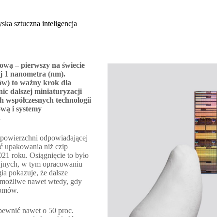
ka sztuczna inteligencja
wą – pierwszy na świecie
j 1 nanometra (nm).
ów) to ważny krok dla
ic dalszej miniaturyzacji
h współczesnych technologii
wą i systemy
.
 powierzchni odpowiadającej
ść upakowania niż czip
1 roku. Osiągnięcie to było
yjnych, w tym opracowaniu
ia pokazuje, że dalsze
e możliwe nawet wtedy, gdy
tomów.
ewnić nawet o 50 proc.