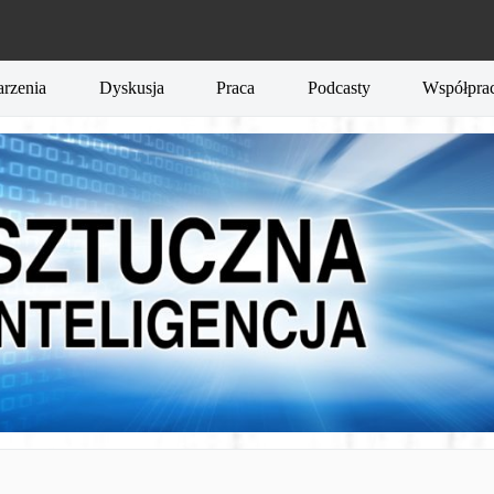
rzenia
Dyskusja
Praca
Podcasty
Współpra