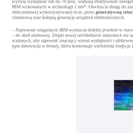
wyższą wydajność lub do 70 proc. większą efektywność energ
IBM wykonanych w technologii 2 nm*. Otwiera to drogę do zn
obliczeniowej wykorzystywanej m.in. przez
generatywną sztucz
chmurową oraz kolejną generację urządzeń elektronicznych.
–
Najnowsze osiągnięcie IBM wyznacza kolejny przełom w rozwo
– do skali atomowej. Dzięki nowej architekturze nanostack nie
scalonych, aby zapewnić znaczący wzrost wydajności i efektywn
typu innowacja w branży, która kontynuuje wieloletnią tradycj