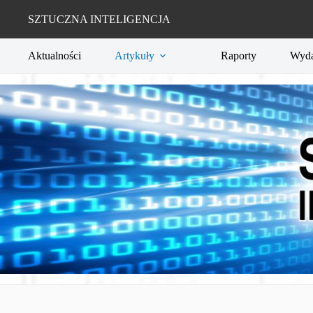
Przejdź
do
SZTUCZNA INTELIGENCJA
treści
Aktualności
Artykuły
Raporty
Wyda