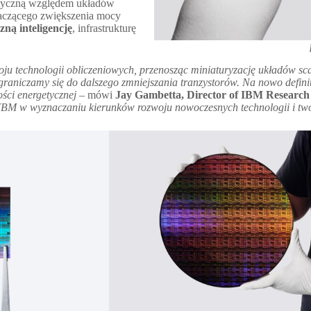
etyczną względem układów
aczącego zwiększenia mocy
ną inteligencję
, infrastrukturę
ju technologii obliczeniowych, przenosząc miniaturyzację układów sc
 ograniczamy się do dalszego zmniejszania tranzystorów. Na nowo defi
ości energetycznej
– mówi
Jay Gambetta, Director of IBM Research
ę IBM w wyznaczaniu kierunków rozwoju nowoczesnych technologii i two