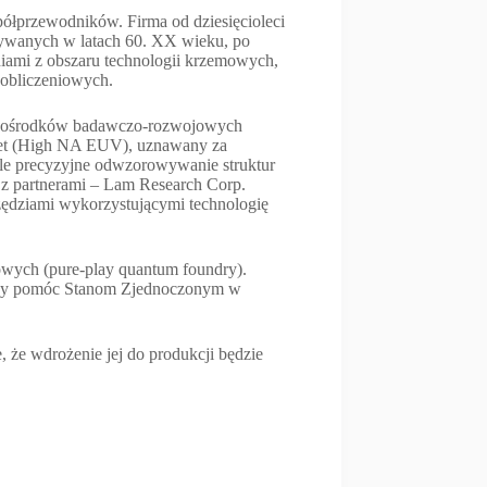
półprzewodników. Firma od dziesięcioleci
ywanych w latach 60. XX wieku, po
iami z obszaru technologii krzemowych,
 obliczeniowych.
cie ośrodków badawczo-rozwojowych
olet (High NA EUV), uznawany za
le precyzyjne odwzorowywanie struktur
 z partnerami – Lam Research Corp.
ędziami wykorzystującymi technologię
owych (pure-play quantum foundry).
 aby pomóc Stanom Zjednoczonym w
 że wdrożenie jej do produkcji będzie