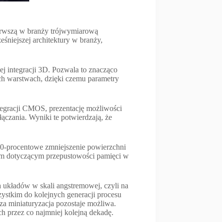
erwszą w branży trójwymiarową
śniejszej architektury w branży,
 integracji 3D. Pozwala to znacząco
ch warstwach, dzięki czemu parametry
ntegracji CMOS, prezentację możliwości
czania. Wyniki te potwierdzają, że
0-procentowe zmniejszenie powierzchni
om dotyczącym przepustowości pamięci w
a układów w skali angstremowej, czyli na
stkim do kolejnych generacji procesu
a miniaturyzacja pozostaje możliwa.
 przez co najmniej kolejną dekadę.