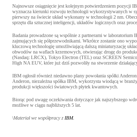
Najnowsze osiągnięcie jest kolejnym potwierdzeniem pozycji I
wyznacza kierunki rozwoju technologii wykorzystywanych w 
pierwszy na świecie układ wykonany w technologii 2 nm. Obec
sprzętu dla sztucznej inteligencji, układów logicznych oraz p
Badania prowadzone są wspólnie z partnerami w laboratorium
zajmujących się półprzewodnikami. Wkrótce zostanie ono wypo
kluczową technologię umożliwiającą dalszą miniaturyzację uk
obwodów na waflach krzemowych, otwierając drogę do produkcj
(Nasdaq: LRCX), Tokyo Electron (TEL) oraz SCREEN Semicondu
High NA EUV, które już dziś pozwoliły na stworzenie działają
IBM ogłosił również niedawno plany powołania spółki Anderon 
Anderon, niezależna spółka IBM, wykorzysta wiodącą w bran
produkcji większości światowych płytek kwantowych.
Biorąc pod uwagę oczekiwania dotyczące jak najszybszego wdro
możliwe w ciągu najbliższych 5 lat.
\
Materiał we współpracy z
IBM
.