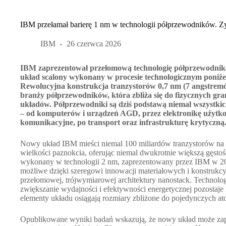
IBM przełamał barierę 1 nm w technologii półprzewodników. Zys
IBM
26 czerwca 2026
IBM zaprezentował przełomową technologię półprzewodniko
układ scalony wykonany w procesie technologicznym poniże
Rewolucyjna konstrukcja tranzystorów 0,7 nm (7 angstrem
branży półprzewodników, która zbliża się do fizycznych gran
układów. Półprzewodniki są dziś podstawą niemal wszystkic
– od komputerów i urządzeń AGD, przez elektronikę użytko
komunikacyjne, po transport oraz infrastrukturę krytyczną
Nowy układ IBM mieści niemal 100 miliardów tranzystorów na
wielkości paznokcia, oferując niemal dwukrotnie większą gęsto
wykonany w technologii 2 nm, zaprezentowany przez IBM w 202
możliwe dzięki szeregowi innowacji materiałowych i konstrukc
przełomowej, trójwymiarowej architektury nanostack. Technolog
zwiększanie wydajności i efektywności energetycznej pozostaj
elementy układu osiągają rozmiary zbliżone do pojedynczych a
Opublikowane wyniki badań wskazują, że nowy układ może zap