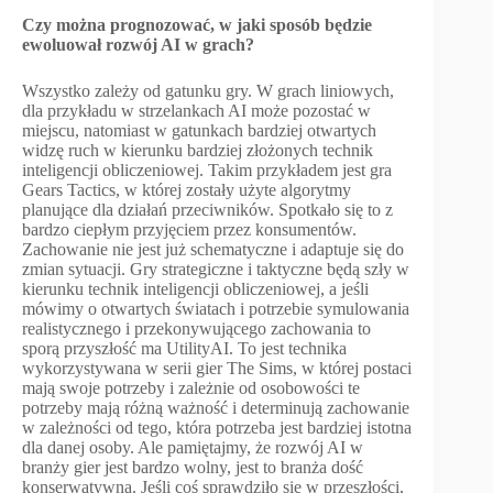
Czy można prognozować, w jaki sposób będzie
ewoluował rozwój AI w grach?
Wszystko zależy od gatunku gry. W grach liniowych,
dla przykładu w strzelankach AI może pozostać w
miejscu, natomiast w gatunkach bardziej otwartych
widzę ruch w kierunku bardziej złożonych technik
inteligencji obliczeniowej. Takim przykładem jest gra
Gears Tactics, w której zostały użyte algorytmy
planujące dla działań przeciwników. Spotkało się to z
bardzo ciepłym przyjęciem przez konsumentów.
Zachowanie nie jest już schematyczne i adaptuje się do
zmian sytuacji. Gry strategiczne i taktyczne będą szły w
kierunku technik inteligencji obliczeniowej, a jeśli
mówimy o otwartych światach i potrzebie symulowania
realistycznego i przekonywującego zachowania to
sporą przyszłość ma UtilityAI. To jest technika
wykorzystywana w serii gier The Sims, w której postaci
mają swoje potrzeby i zależnie od osobowości te
potrzeby mają różną ważność i determinują zachowanie
w zależności od tego, która potrzeba jest bardziej istotna
dla danej osoby. Ale pamiętajmy, że rozwój AI w
branży gier jest bardzo wolny, jest to branża dość
konserwatywna. Jeśli coś sprawdziło się w przeszłości,