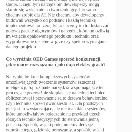
studia. Dzięki tym narzędziom deweloperzy mogą
skupić się wyłącznie na tworzeniu gry. I to samo
chcemy zrobić dla AI. Nie chcemy, aby deweloperzy
budowali wszystko od podstaw i każdą technikę
implementowali od zera, tylko chcemy im to dostarczać
gotową paczkę algorytmów i narzędzi, które umożliwią
im wzięcie opakowanego produktu i techniki oraz
wypróbowanie u siebie w grze czy spełnia wymagania
danego projektu.
Co wyróżnia QED Games spośród konkurencji,
jakie macie rozwiązania i jaki dają efekt w grach?
Na rynku brakuje kompleksowych systemów
umożliwiających tworzenie systemów sztucznej
inteligencji. Są rozmaite narzędzia wspomagające ten
proces, ale przeważnie skupiają się na jednej technice
obliczeniowej i przeważnie są to drzewa behawioralne,
czyli technika sprzed dwudziestu lat. Dla prostszych
gier jest to wystarczające, ale nie ma takich systemów,
które umożliwiałyby połączenie na przykład trzech
różnych technik decyzyjnych do sterowania jedną
postacią. Sposób, w jaki podejmujemy decyzje
odnośnie tego, gdzie się poruszamy, a sposób, w jaki