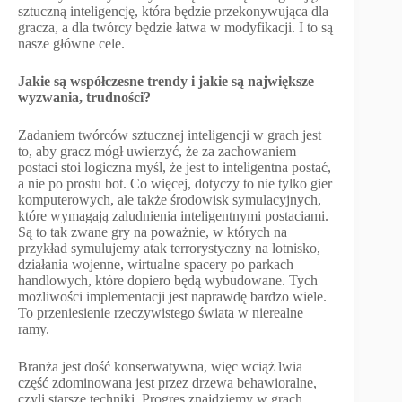
sztuczną inteligencję, która będzie przekonywująca dla
gracza, a dla twórcy będzie łatwa w modyfikacji. I to są
nasze główne cele.
Jakie są współczesne trendy i jakie są największe
wyzwania, trudności?
Zadaniem twórców sztucznej inteligencji w grach jest
to, aby gracz mógł uwierzyć, że za zachowaniem
postaci stoi logiczna myśl, że jest to inteligentna postać,
a nie po prostu bot. Co więcej, dotyczy to nie tylko gier
komputerowych, ale także środowisk symulacyjnych,
które wymagają zaludnienia inteligentnymi postaciami.
Są to tak zwane gry na poważnie, w których na
przykład symulujemy atak terrorystyczny na lotnisko,
działania wojenne, wirtualne spacery po parkach
handlowych, które dopiero będą wybudowane. Tych
możliwości implementacji jest naprawdę bardzo wiele.
To przeniesienie rzeczywistego świata w nierealne
ramy.
Branża jest dość konserwatywna, więc wciąż lwia
część zdominowana jest przez drzewa behawioralne,
czyli starsze techniki. Progres znajdziemy w grach