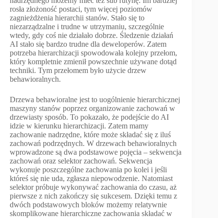
nadrzędnego możemy mieć też sub rutynę. Im bardziej
rosła złożoność postaci, tym więcej poziomów
zagnieżdżenia hierarchii stanów. Stało się to
niezarządzalne i trudne w utrzymaniu, szczególnie
wtedy, gdy coś nie działało dobrze. Śledzenie działań
AI stało się bardzo trudne dla deweloperów. Zatem
potrzeba hierarchizacji spowodowała kolejny przełom,
który kompletnie zmienił powszechnie używane dotąd
techniki. Tym przełomem było użycie drzew
behawioralnych.
Drzewa behawioralne jest to uogólnienie hierarchicznej
maszyny stanów poprzez organizowanie zachowań w
drzewiasty sposób. To pokazało, że podejście do AI
idzie w kierunku hierarchizacji. Zatem mamy
zachowanie nadrzędne, które może składać się z iluś
zachowań podrzędnych. W drzewach behawioralnych
wprowadzone są dwa podstawowe pojęcia – sekwencja
zachowań oraz selektor zachowań. Sekwencja
wykonuje poszczególne zachowania po kolei i jeśli
któreś się nie uda, zgłasza niepowodzenie. Natomiast
selektor próbuje wykonywać zachowania do czasu, aż
pierwsze z nich zakończy się sukcesem. Dzięki temu z
dwóch podstawowych bloków możemy relatywnie
skomplikowane hierarchiczne zachowania składać w