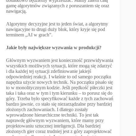
dodatkowo będziemy wyprzedzać. Mamy zatem całą
gamę algorytmów związanych z poruszaniem się oraz
nawigacją.
Algorytmy decyzyjne jest to jeden świat, a algorytmy
nawigacyjne to drugi duży blok, który kryje się pod
terminem „AI w grach”.
Jakie były największe wyzwania w produkcji?
Głównym wyzwaniem jest konieczność przewidywania
wszystkich możliwych sytuacji, które mogą się zdarzyć
i dla każdej tej sytuacji zdefiniowanie jakiejś
odpowiedniej reakcji. I właśnie to od samego początku
napędza użycie nowych technik. Na początku pisało się
to w monolitycznym kodzie. Jeśli prędkość piłeczki jest
taka i taka oraz w tym i tym kierunku – to porusz się do
góry. Trzeba było specyfikować każde z tych zachowań
bardzo jawnie, co stało się niezarządzalne przy bardziej
złożonych zachowaniach. I dlatego zostały
wprowadzone hierarchiczne techniki. To jest tak
naprawdę głównym wyzwaniem, które mamy przy
projektowaniu sztucznej inteligencji. Dla bardziej
złożonych gier coraz trudniej jest z góry zaprojektować