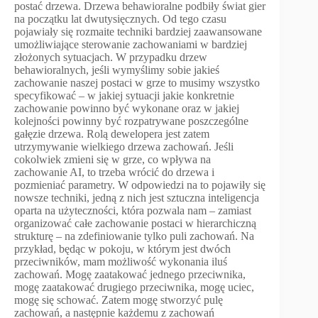
postać drzewa. Drzewa behawioralne podbiły świat gier
na początku lat dwutysięcznych. Od tego czasu
pojawiały się rozmaite techniki bardziej zaawansowane
umożliwiające sterowanie zachowaniami w bardziej
złożonych sytuacjach. W przypadku drzew
behawioralnych, jeśli wymyślimy sobie jakieś
zachowanie naszej postaci w grze to musimy wszystko
specyfikować – w jakiej sytuacji jakie konkretnie
zachowanie powinno być wykonane oraz w jakiej
kolejności powinny być rozpatrywane poszczególne
gałęzie drzewa. Rolą dewelopera jest zatem
utrzymywanie wielkiego drzewa zachowań. Jeśli
cokolwiek zmieni się w grze, co wpływa na
zachowanie AI, to trzeba wrócić do drzewa i
pozmieniać parametry. W odpowiedzi na to pojawiły się
nowsze techniki, jedną z nich jest sztuczna inteligencja
oparta na użyteczności, która pozwala nam – zamiast
organizować całe zachowanie postaci w hierarchiczną
strukturę – na zdefiniowanie tylko puli zachowań. Na
przykład, będąc w pokoju, w którym jest dwóch
przeciwników, mam możliwość wykonania iluś
zachowań. Mogę zaatakować jednego przeciwnika,
mogę zaatakować drugiego przeciwnika, mogę uciec,
mogę się schować. Zatem mogę stworzyć pulę
zachowań, a następnie każdemu z zachowań