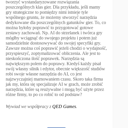
tworzyć wystandaryzowane rozwiązania
poszczególnych klas gier. Dla przykładu, jeśli mamy
gry strategiczne to pomiędzy nimi istnieje tyle
wspólnego gruntu, że możemy stworzyć narzędzia
dedykowane dla poszczególnych gatunków gier. To, co
można byłoby poprawić to przygotować gotowe
zestawy zachowań. Np. AI do strzelanek i twórca gry
mógłby wciągnąć do swojego projektu i potem już
samodzielnie dostosowywać do swojej specyfiki gry.
Zawsze można coś poprawić jeżeli chodzi o wydajność,
przyspieszyć, zoptymalizować obliczenia. Ale jest to
nieskończona ilość poprawek. Narzędzia są
największym polem do poprawy. Kiedyś każdy pisał
swój własny silnik i edytor, obecnie większość studiów
robi swoje własne narzędzia do AI, co jest
najzwyczajniej marnowaniem czasu. Skoro taka firma
jak my, która się specjalizuje AI w grach, może zrobić
narzędzia, które są reużywalne i mogą być użyte przez
różne firmy, to po co robić to od podstaw?
Wywiad we współpracy z
QED Games
.