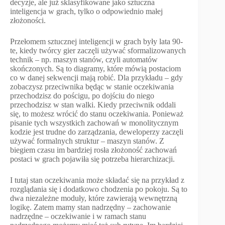
decyzje, ale już sklasyfikowane jako sztuczna
inteligencja w grach, tylko o odpowiednio małej
złożoności.
Przełomem sztucznej inteligencji w grach były lata 90-
te, kiedy twórcy gier zaczęli używać sformalizowanych
technik – np. maszyn stanów, czyli automatów
skończonych. Są to diagramy, które mówią postaciom
co w danej sekwencji mają robić. Dla przykładu – gdy
zobaczysz przeciwnika będąc w stanie oczekiwania
przechodzisz do pościgu, po dojściu do niego
przechodzisz w stan walki. Kiedy przeciwnik oddali
się, to możesz wrócić do stanu oczekiwania. Ponieważ
pisanie tych wszystkich zachowań w monolitycznym
kodzie jest trudne do zarządzania, deweloperzy zaczęli
używać formalnych struktur – maszyn stanów. Z
biegiem czasu im bardziej rosła złożoność zachowań
postaci w grach pojawiła się potrzeba hierarchizacji.
I tutaj stan oczekiwania może składać się na przykład z
rozglądania się i dodatkowo chodzenia po pokoju. Są to
dwa niezależne moduły, które zawierają wewnętrzną
logikę. Zatem mamy stan nadrzędny – zachowanie
nadrzędne – oczekiwanie i w ramach stanu