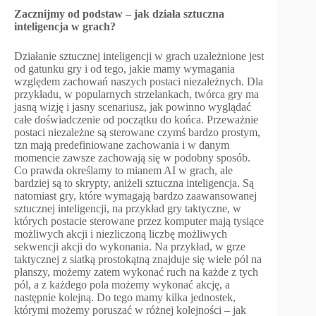
Zacznijmy od podstaw – jak działa sztuczna
inteligencja w grach?
Działanie sztucznej inteligencji w grach uzależnione jest
od gatunku gry i od tego, jakie mamy wymagania
względem zachowań naszych postaci niezależnych. Dla
przykładu, w popularnych strzelankach, twórca gry ma
jasną wizję i jasny scenariusz, jak powinno wyglądać
całe doświadczenie od początku do końca. Przeważnie
postaci niezależne są sterowane czymś bardzo prostym,
tzn mają predefiniowane zachowania i w danym
momencie zawsze zachowają się w podobny sposób.
Co prawda określamy to mianem AI w grach, ale
bardziej są to skrypty, aniżeli sztuczna inteligencja. Są
natomiast gry, które wymagają bardzo zaawansowanej
sztucznej inteligencji, na przykład gry taktyczne, w
których postacie sterowane przez komputer mają tysiące
możliwych akcji i niezliczoną liczbę możliwych
sekwencji akcji do wykonania. Na przykład, w grze
taktycznej z siatką prostokątną znajduje się wiele pól na
planszy, możemy zatem wykonać ruch na każde z tych
pól, a z każdego pola możemy wykonać akcję, a
następnie kolejną. Do tego mamy kilka jednostek,
którymi możemy poruszać w różnej kolejności – jak