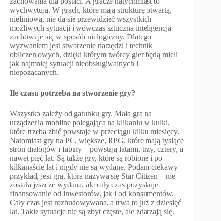
zachowania dla postaci. A gracze natychmiast to
wychwytują. W grach, które mają strukturę otwartą,
nieliniową, nie da się przewidzieć wszystkich
możliwych sytuacji i wówczas sztuczna inteligencja
zachowuje się w sposób nielogiczny. Dlatego
wyzwaniem jest stworzenie narzędzi i technik
obliczeniowych, dzięki którym twórcy gier będą mieli
jak najmniej sytuacji nieobsługiwalnych i
niepożądanych.
Ile czasu potrzeba na stworzenie gry?
Wszystko zależy od gatunku gry. Mała gra na
urządzenia mobilne polegająca na klikaniu w kulki,
które trzeba zbić powstaje w przeciągu kilku miesięcy.
Natomiast gry na PC, większe, RPG, które mają tysiące
stron dialogów i fabuły – powstają latami, trzy, cztery, a
nawet pięć lat. Są także gry, które są robione i po
kilkanaście lat i nigdy nie są wydane. Podam ciekawy
przykład, jest gra, która nazywa się Star Citizen – nie
została jeszcze wydana, ale cały czas pozyskuje
finansowanie od inwestorów, jak i od konsumentów.
Cały czas jest rozbudowywana, a trwa to już z dziesięć
lat. Takie sytuacje nie są zbyt częste, ale zdarzają się.