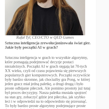
Rafał Tyl, CEO/CTO w QED Games
Sztuczna inteligencja zrewolucjonizowała świat gier.
Jakie były początki AI w grach?
Sztuczna inteligencja w grach to wszystkie algorytmy,
które pomagają podejmować decyzje postaci
niezależnych. Początki AI w grach sięgają lat 70-tych
XX wieku, czyli od czasu pojawienia się pierwszych
popularnych gier komputerowych. Początki oczywiście
były bardzo skromne, jak chociażby gra Pong, w której
jeden gracz miał jedną paletkę, a drugi drugą i było
proste odbijanie piłeczek. Ale pomimo prostoty już tutaj
był proces decyzyjny. Nasza paletka musiała spojrzeć
na stan gry, zobaczyć gdzie jest piłeczka, jak szybko
leci i w odpowiedzi na to odpowiednio się przesunąć.
To były bardzo proste algorytmy podejmujące proste