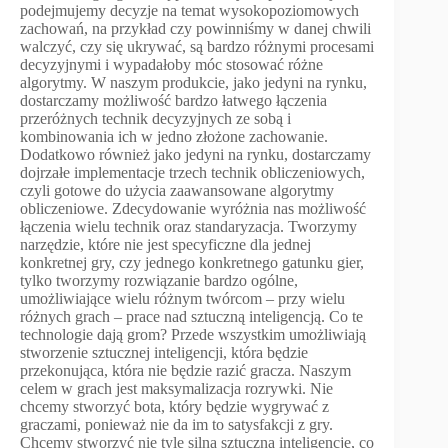
podejmujemy decyzje na temat wysokopoziomowych
zachowań, na przykład czy powinniśmy w danej chwili
walczyć, czy się ukrywać, są bardzo różnymi procesami
decyzyjnymi i wypadałoby móc stosować różne
algorytmy. W naszym produkcie, jako jedyni na rynku,
dostarczamy możliwość bardzo łatwego łączenia
przeróżnych technik decyzyjnych ze sobą i
kombinowania ich w jedno złożone zachowanie.
Dodatkowo również jako jedyni na rynku, dostarczamy
dojrzałe implementacje trzech technik obliczeniowych,
czyli gotowe do użycia zaawansowane algorytmy
obliczeniowe. Zdecydowanie wyróżnia nas możliwość
łączenia wielu technik oraz standaryzacja. Tworzymy
narzędzie, które nie jest specyficzne dla jednej
konkretnej gry, czy jednego konkretnego gatunku gier,
tylko tworzymy rozwiązanie bardzo ogólne,
umożliwiające wielu różnym twórcom – przy wielu
różnych grach – prace nad sztuczną inteligencją. Co te
technologie dają grom? Przede wszystkim umożliwiają
stworzenie sztucznej inteligencji, która będzie
przekonująca, która nie będzie razić gracza. Naszym
celem w grach jest maksymalizacja rozrywki. Nie
chcemy stworzyć bota, który będzie wygrywać z
graczami, ponieważ nie da im to satysfakcji z gry.
Chcemy stworzyć nie tyle silną sztuczną inteligencję, co