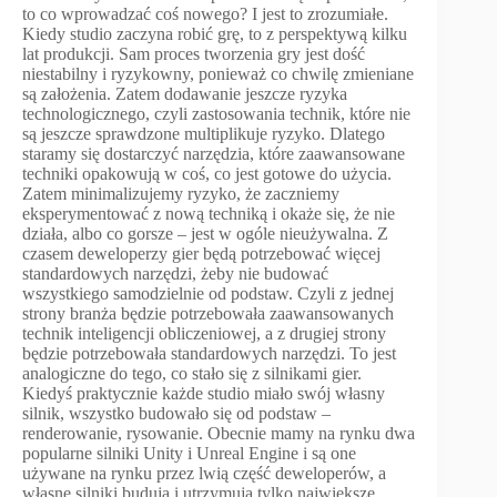
to co wprowadzać coś nowego? I jest to zrozumiałe.
Kiedy studio zaczyna robić grę, to z perspektywą kilku
lat produkcji. Sam proces tworzenia gry jest dość
niestabilny i ryzykowny, ponieważ co chwilę zmieniane
są założenia. Zatem dodawanie jeszcze ryzyka
technologicznego, czyli zastosowania technik, które nie
są jeszcze sprawdzone multiplikuje ryzyko. Dlatego
staramy się dostarczyć narzędzia, które zaawansowane
techniki opakowują w coś, co jest gotowe do użycia.
Zatem minimalizujemy ryzyko, że zaczniemy
eksperymentować z nową techniką i okaże się, że nie
działa, albo co gorsze – jest w ogóle nieużywalna. Z
czasem deweloperzy gier będą potrzebować więcej
standardowych narzędzi, żeby nie budować
wszystkiego samodzielnie od podstaw. Czyli z jednej
strony branża będzie potrzebowała zaawansowanych
technik inteligencji obliczeniowej, a z drugiej strony
będzie potrzebowała standardowych narzędzi. To jest
analogiczne do tego, co stało się z silnikami gier.
Kiedyś praktycznie każde studio miało swój własny
silnik, wszystko budowało się od podstaw –
renderowanie, rysowanie. Obecnie mamy na rynku dwa
popularne silniki Unity i Unreal Engine i są one
używane na rynku przez lwią część deweloperów, a
własne silniki budują i utrzymują tylko największe