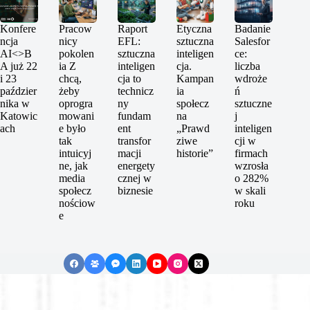
Konfere
Pracow
Raport
Etyczna
Badanie
ncja
nicy
EFL:
sztuczna
Salesfor
AI<>B
pokolen
sztuczna
inteligen
ce:
A już 22
ia Z
inteligen
cja.
liczba
i 23
chcą,
cja to
Kampan
wdroże
paździer
żeby
technicz
ia
ń
nika w
oprogra
ny
społecz
sztuczne
Katowic
mowani
fundam
na
j
ach
e było
ent
„Prawd
inteligen
tak
transfor
ziwe
cji w
intuicyj
macji
historie”
firmach
ne, jak
energety
wzrosła
media
cznej w
o 282%
społecz
biznesie
w skali
nościow
roku
e