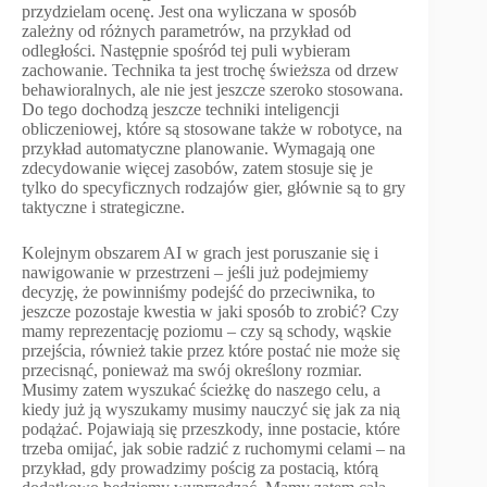
przydzielam ocenę. Jest ona wyliczana w sposób
zależny od różnych parametrów, na przykład od
odległości. Następnie spośród tej puli wybieram
zachowanie. Technika ta jest trochę świeższa od drzew
behawioralnych, ale nie jest jeszcze szeroko stosowana.
Do tego dochodzą jeszcze techniki inteligencji
obliczeniowej, które są stosowane także w robotyce, na
przykład automatyczne planowanie. Wymagają one
zdecydowanie więcej zasobów, zatem stosuje się je
tylko do specyficznych rodzajów gier, głównie są to gry
taktyczne i strategiczne.
Kolejnym obszarem AI w grach jest poruszanie się i
nawigowanie w przestrzeni – jeśli już podejmiemy
decyzję, że powinniśmy podejść do przeciwnika, to
jeszcze pozostaje kwestia w jaki sposób to zrobić? Czy
mamy reprezentację poziomu – czy są schody, wąskie
przejścia, również takie przez które postać nie może się
przecisnąć, ponieważ ma swój określony rozmiar.
Musimy zatem wyszukać ścieżkę do naszego celu, a
kiedy już ją wyszukamy musimy nauczyć się jak za nią
podążać. Pojawiają się przeszkody, inne postacie, które
trzeba omijać, jak sobie radzić z ruchomymi celami – na
przykład, gdy prowadzimy pościg za postacią, którą