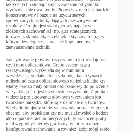
taktycznych i strategicznych. Zależnie od gatunku
wyróżniają się dwa trendy. Pierwszy z nich jest bardziej
konserwatywny i bazuje na użyciu starych
sprawdzonych technik, dających przewidywalne
rezultaty. Drugim jest świat gier wymagających
złożonych zachowań AI (np. gier strategicznych,
turowych, skradanek, strzelanek taktycznych itp.), w
którym deweloperzy starają się implementować
zaawansowane techniki.
Zdecydowanie głównym wyzwaniem jest wydajność,
czyli moc obliczeniowa. Gra to system czasu
rzeczywistego, wyświetla się w minimum
sześćdziesięciu klatkach na sekundę, daje trzynaście
milisekund czasu obliczeniowego na jedną klatkę gry.
Mamy bardzo mały budżet obliczeniowy do policzenia
wszystkiego. To jest inżynierskie wyzwanie. Z punktu
widzenia projektowania głównym wyzwaniem jest
tworzenie narzędzi, które są zrozumiałe dla twórców.
Kiedy definiujemy sobie zachowanie postaci w grze, to
chcemy, aby projektant gry nie musiał myśleć o kodzie,
albo o parametrach numerycznych, tylko chcemy, aby
miał wygodny interfejs graficzny, w którym może
konfigurować zachowania, a również, żeby mógł sobie